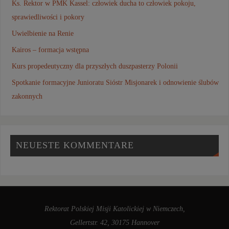
Ks. Rektor w PMK Kassel: człowiek ducha to człowiek pokoju,
sprawiedliwości i pokory
Uwielbienie na Renie
Kairos – formacja wstępna
Kurs propedeutyczny dla przyszłych duszpasterzy Polonii
Spotkanie formacyjne Junioratu Sióstr Misjonarek i odnowienie ślubów
zakonnych
NEUESTE KOMMENTARE
Rektorat Polskiej Misji Katolickiej w Niemczech,
Gellertstr. 42, 30175 Hannover