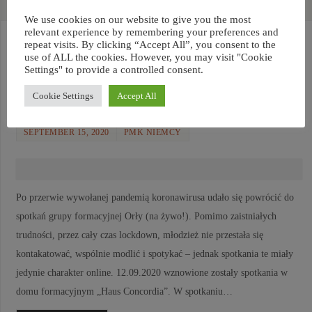
We use cookies on our website to give you the most
relevant experience by remembering your preferences and
Spotkanie Grupy Modlitewnej
repeat visits. By clicking “Accept All”, you consent to the
use of ALL the cookies. However, you may visit "Cookie
Settings" to provide a controlled consent.
Orły i podziękowanie dla ks.
Cookie Settings
Accept All
Rafała Kowalczyka
SEPTEMBER 15, 2020
PMK NIEMCY
Po przerwie wywołanej pandemią koronawirusa udało się powrócić do
spotkań grupy formacyjnej Orły (na żywo!). Pomimo zaistniałych
trudności, przez cały czas lockdown, młodzież nie przestała się
kontakatować, wspólnie modlić i spotykać – jednak spotkania te miały
jedynie charakter online. 12.09.2020 wznowione zostały spotkania w
domu formacyjnym „Haus Concordia”. W spotkaniu…