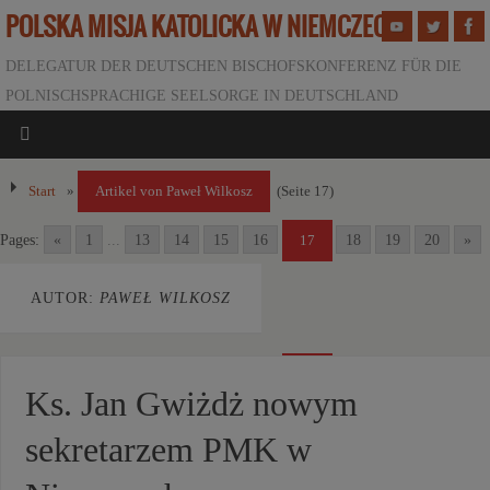
POLSKA MISJA KATOLICKA W NIEMCZECH
DELEGATUR DER DEUTSCHEN BISCHOFSKONFERENZ FÜR DIE
POLNISCHSPRACHIGE SEELSORGE IN DEUTSCHLAND
Start
»
Artikel von Paweł Wilkosz
(Seite 17)
Pages:
«
1
...
13
14
15
16
18
19
20
»
17
AUTOR:
PAWEŁ WILKOSZ
Pages:
«
1
...
13
14
15
16
18
19
20
»
17
Ks. Jan Gwiżdż nowym
sekretarzem PMK w