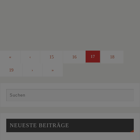
17
«
‹
15
16
18
19
›
»
NEUESTE BEITRÄGE