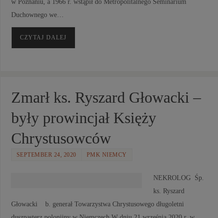
w Poznaniu, a 1966 r. wstąpił do Metropolitalnego Seminarium
Duchownego we…
CZYTAJ DALEJ
Zmarł ks. Ryszard Głowacki –
były prowincjał Księży
Chrystusowców
SEPTEMBER 24, 2020
PMK NIEMCY
NEKROLOG Śp.
ks. Ryszard
Głowacki b. generał Towarzystwa Chrystusowego długoletni
duszpasterz polonijny w Niemczech W dniu 21 września 2020 r. w