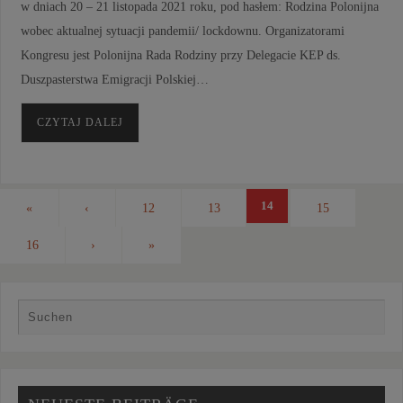
w dniach 20 – 21 listopada 2021 roku, pod hasłem: Rodzina Polonijna
wobec aktualnej sytuacji pandemii/ lockdownu. Organizatorami
Kongresu jest Polonijna Rada Rodziny przy Delegacie KEP ds.
Duszpasterstwa Emigracji Polskiej…
CZYTAJ DALEJ
14
«
‹
12
13
15
16
›
»