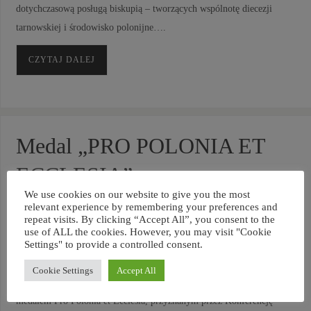
dotychczasową posługą biskupią – tworzących wspólnotę diecezji
tarnowskiej i środowisko polonijne….
CZYTAJ DALEJ
Medal „PRO POLONIA ET
ECCLESIA”
We use cookies on our website to give you the most
JANUAR 3, 2022
PMK NIEMCY
relevant experience by remembering your preferences and
repeat visits. By clicking “Accept All”, you consent to the
use of ALL the cookies. However, you may visit "Cookie
Settings" to provide a controlled consent.
Z radością chcemy poinformować, że Pani Alicja Krauze – sekretarka w
Cookie Settings
Accept All
Rektoracie Polskiej Misji Katolickiej w Niemczech została uhonorowana
medalem Pro Polonia et Ecclesia, przyznanym przez Konferencję