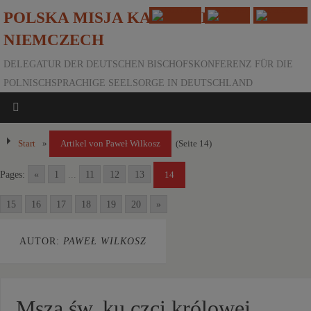
POLSKA MISJA KATOLICKA W
NIEMCZECH
DELEGATUR DER DEUTSCHEN BISCHOFSKONFERENZ FÜR DIE
POLNISCHSPRACHIGE SEELSORGE IN DEUTSCHLAND
Start
»
Artikel von Paweł Wilkosz
(Seite 14)
Pages:
«
1
...
11
12
13
14
15
16
17
18
19
20
»
AUTOR:
PAWEŁ WILKOSZ
Msza św. ku czci królowej