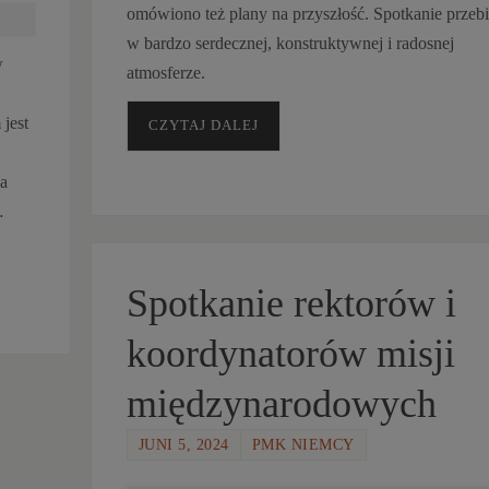
omówiono też plany na przyszłość. Spotkanie przeb
w bardzo serdecznej, konstruktywnej i radosnej
w
atmosferze.
 jest
CZYTAJ DALEJ
a
…
Spotkanie rektorów i
koordynatorów misji
międzynarodowych
JUNI 5, 2024
PMK NIEMCY