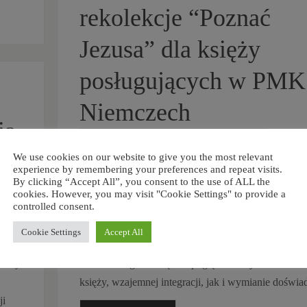
rekolekcje “Poznać
Jezusa” dla księży
posługujących w PMK
Niemczech
ia
SEPTEMBER 5, 2024
PMK NIEMCY
We use cookies on our website to give you the most relevant
experience by remembering your preferences and repeat visits.
W
By clicking “Accept All”, you consent to the use of ALL the
Würzb
zice
cookies. However, you may visit "Cookie Settings" to provide a
controlled consent.
odbywają się rekolekcje dla kapłanów posługującyc
Polskiej Misji Katolickiej w Niemczech prowadzone
Cookie Settings
Accept All
arcybiskupa Marka Jędraszewskiego, metropolitę
25
krakowskiego. Służą one pogłębieniu życia duchow
hizmy
księży, wzajemnej integracji, jak i wymianie doświa
ji