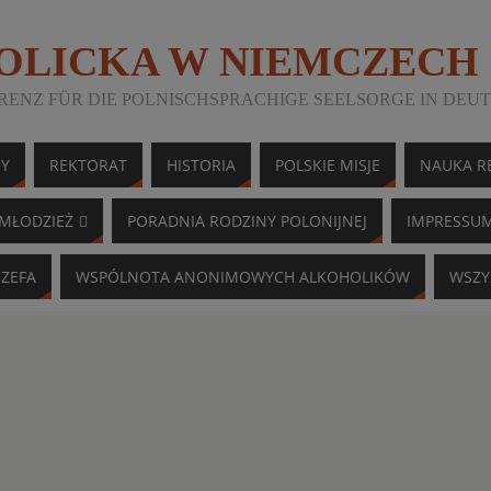
TOLICKA W NIEMCZECH
ENZ FÜR DIE POLNISCHSPRACHIGE SEELSORGE IN DEU
NY
REKTORAT
HISTORIA
POLSKIE MISJE
NAUKA RE
MŁODZIEŻ
PORADNIA RODZINY POLONIJNEJ
IMPRESSU
ÓZEFA
WSPÓLNOTA ANONIMOWYCH ALKOHOLIKÓW
WSZY