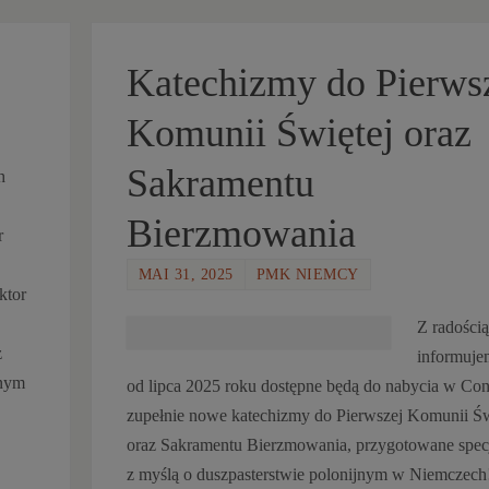
Katechizmy do Pierws
Komunii Świętej oraz
Sakramentu
h
Bierzmowania
r
MAI 31, 2025
PMK NIEMCY
ktor
Z radością
z
informuje
rnym
od lipca 2025 roku dostępne będą do nabycia w Con
zupełnie nowe katechizmy do Pierwszej Komunii Św
oraz Sakramentu Bierzmowania, przygotowane specj
z myślą o duszpasterstwie polonijnym w Niemczech