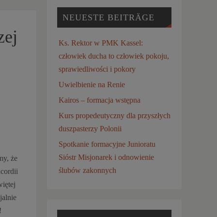
NEUESTE BEITRÄGE
zej
Ks. Rektor w PMK Kassel:
człowiek ducha to człowiek pokoju,
sprawiedliwości i pokory
Uwielbienie na Renie
Kairos – formacja wstępna
Kurs propedeutyczny dla przyszłych
duszpasterzy Polonii
Spotkanie formacyjne Junioratu
Sióstr Misjonarek i odnowienie
my, że
ślubów zakonnych
cordii
iętej
alnie
!