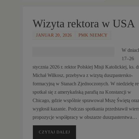
Pages:
2
3
4
5
6
7
...
20
»
1
Wizyta rektora w USA
JANUAR 20, 2026
PMK NIEMCY
W dniac
17–26
stycznia 2026 r. rektor Polskiej Misji Katolickiej, ks. d
Michał Wilkosz, przebywa z wizytą duszpastersko-
formacyjną w Stanach Zjednoczonych. W niedzielę re
spotkał się z amerykańską parafią na Konstancji w
Chicago, gdzie wspólnie sprawował Mszę Świętą ora
wygłosił kazanie. Podczas spotkania przedstawił wie
propozycje współpracy w obszarze duszpasterstwa…
CZYTAJ DALEJ