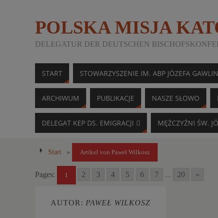
POLSKA MISJA KA
DELEGATUR DER DEUTSCHEN BISCHOFSKONFER
START
STOWARZYSZENIE IM. ABP JÓZEFA GAWLI
ARCHIWUM
PUBLIKACJE
NASZE SŁOWO
DELEGAT KEP DS. EMIGRACJI
MĘŻCZYŹNI ŚW. J
Start
»
Artikel von Paweł Wilkosz
Pages:
2
3
4
5
6
7
...
20
»
1
AUTOR:
PAWEŁ WILKOSZ