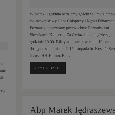
W piątek 6 grudnia będziemy gościli w Pmk Hambu
światowej sławy Chór Chłopięcy i Męski Filharmoni
Poznańskiej nazwany powszechnie Poznańskimi
Słowikami. Koncert ,, Za Gwiazdą ” odbędzie się o
godzinie 20.00. Bilety na koncert w cenie 10 euro
dostępne są od niedzieli 17 listopada br. Kościół Ser
Jezusa HH-Hamm, Bei…
a w
CZYTAJ DALEJ
anie
iej
czył
Abp Marek Jędraszews