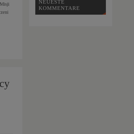
NEUESTE
Misji
KOMMENTARE
czeni
ęcy