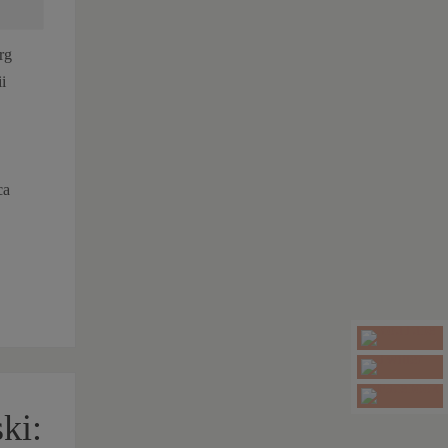
rg
i
ca
ki: