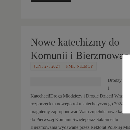
Nowe katechizmy do
Komunii i Bierzmowan
JUNI 27, 2024
PMK NIEMCY
Drodzy Rod
i
Katecheci!Droga Młodzieży i Drogie Dzieci! Wraz z
rozpoczęciem nowego roku katechetycznego 2024/20
pragniemy zaproponować Wam zupełnie nowe katec
do Pierwszej Komunii Świętej oraz Sakramentu
Bierzmowania wydawane przez Rektorat Polskiej Mis