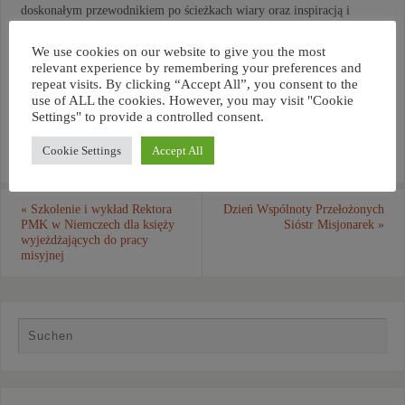
doskonałym przewodnikiem po ścieżkach wiary oraz inspiracją i
nieocenioną pomocą dla rodziców i katechetów. Katechizmy są do
We use cookies on our website to give you the most
nabycia w naszym polskim domu w Concordii ( Adres: Zur Concordia
relevant experience by remembering your preferences and
1, 57562 Herdorf, Telefon: 02744771, Mail: concordia@haus-
repeat visits. By clicking “Accept All”, you consent to the
use of ALL the cookies. However, you may visit "Cookie
concordia.com)
Settings" to provide a controlled consent.
Cookie Settings
Accept All
«
Szkolenie i wykład Rektora
Dzień Wspólnoty Przełożonych
PMK w Niemczech dla księży
Sióstr Misjonarek
»
wyjeżdżających do pracy
misyjnej