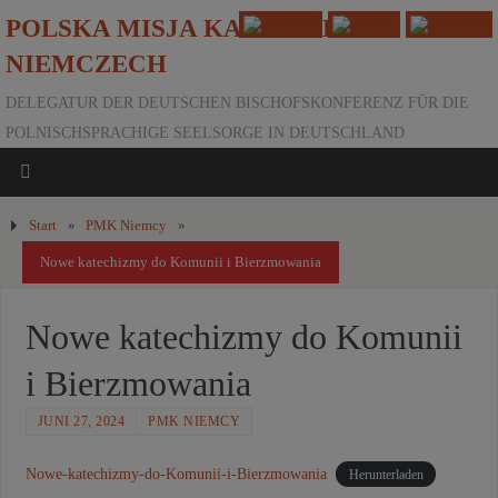
POLSKA MISJA KATOLICKA W
NIEMCZECH
DELEGATUR DER DEUTSCHEN BISCHOFSKONFERENZ FÜR DIE
POLNISCHSPRACHIGE SEELSORGE IN DEUTSCHLAND
Start
»
PMK Niemcy
»
Nowe katechizmy do Komunii i Bierzmowania
Nowe katechizmy do Komunii
i Bierzmowania
JUNI 27, 2024
PMK NIEMCY
Nowe-katechizmy-do-Komunii-i-Bierzmowania
Herunterladen