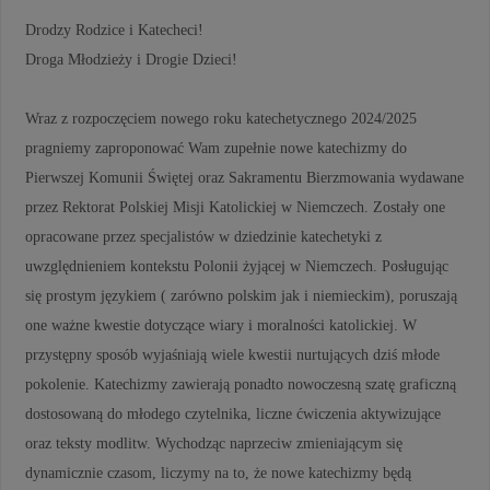
Drodzy Rodzice i Katecheci!
Droga Młodzieży i Drogie Dzieci!
Wraz z rozpoczęciem nowego roku katechetycznego 2024/2025
pragniemy zaproponować Wam zupełnie nowe katechizmy do
Pierwszej Komunii Świętej oraz Sakramentu Bierzmowania wydawane
przez Rektorat Polskiej Misji Katolickiej w Niemczech. Zostały one
opracowane przez specjalistów w dziedzinie katechetyki z
uwzględnieniem kontekstu Polonii żyjącej w Niemczech. Posługując
się prostym językiem ( zarówno polskim jak i niemieckim), poruszają
one ważne kwestie dotyczące wiary i moralności katolickiej. W
przystępny sposób wyjaśniają wiele kwestii nurtujących dziś młode
pokolenie. Katechizmy zawierają ponadto nowoczesną szatę graficzną
dostosowaną do młodego czytelnika, liczne ćwiczenia aktywizujące
oraz teksty modlitw. Wychodząc naprzeciw zmieniającym się
dynamicznie czasom, liczymy na to, że nowe katechizmy będą