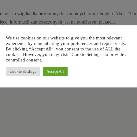
e polska wigilia dla bezdomnych, samotnych oraz ubogich. Akcja “Pa
ęcej informacji zamieszczonych jest na poniższym plakacie.
We use cookies on our website to give you the most relevant
experience by remembering your preferences and repeat visits.
By clicking “Accept All”, you consent to the use of ALL the
cookies. However, you may visit "Cookie Settings" to provide a
controlled consent.
istopada
Projekt: “Wszyscy Polacy Jedna Rodzi
Cookie Settings
Accept All