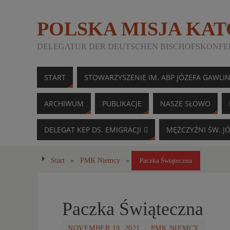
POLSKA MISJA KA
DELEGATUR DER DEUTSCHEN BISCHOFSKONFER
START
STOWARZYSZENIE IM. ABP JÓZEFA GAWLI
ARCHIWUM
PUBLIKACJE
NASZE SŁOWO
DELEGAT KEP DS. EMIGRACJI
MĘŻCZYŹNI ŚW. J
Start
»
PMK Niemcy
»
Paczka Świąteczna
Paczka Świąteczna
NOVEMBER 19, 2021
PMK NIEMCY