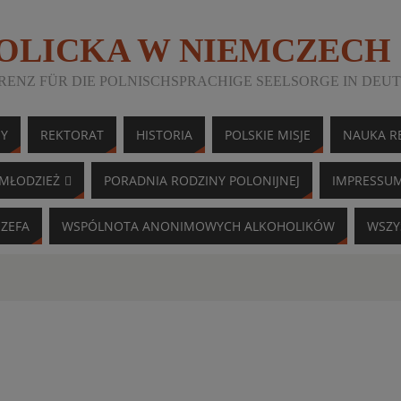
TOLICKA W NIEMCZECH
ENZ FÜR DIE POLNISCHSPRACHIGE SEELSORGE IN DEU
NY
REKTORAT
HISTORIA
POLSKIE MISJE
NAUKA RE
MŁODZIEŻ
PORADNIA RODZINY POLONIJNEJ
IMPRESSU
ÓZEFA
WSPÓLNOTA ANONIMOWYCH ALKOHOLIKÓW
WSZY