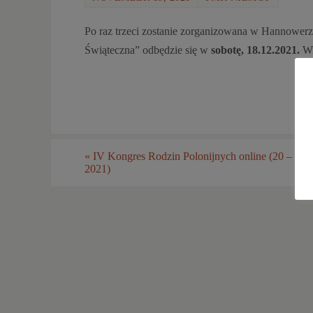
Po raz trzeci zostanie zorganizowana w Hannowerz
Świąteczna” odbędzie się w
sobotę, 18.12.2021.
Wi
«
IV Kongres Rodzin Polonijnych online (20 – 21 l
2021)