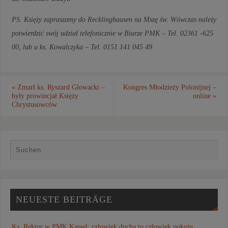
PS. Księży zapraszamy do Recklinghausen na Mszę św. Wówczas należy
potwierdzić swój udział telefonicznie w Biurze PMK – Tel. 02361 -625
00, lub u ks. Kowalczyka – Tel. 0151 141 045 49
«
Zmarł ks. Ryszard Głowacki –
Kongres Młodzieży Polonijnej –
były prowincjał Księży
online
»
Chrystusowców
NEUESTE BEITRÄGE
Ks. Rektor w PMK Kassel: człowiek ducha to człowiek pokoju,