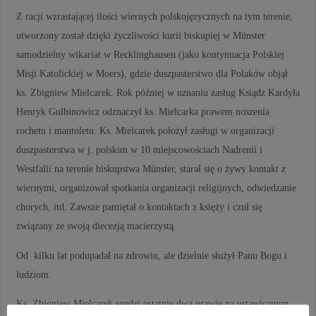
Z racji wzrastającej ilości wiernych polskojęzycznych na tym terenie,
utworzony został dzięki życzliwości kurii biskupiej w Münster
samodzielny wikariat w Recklinghausen (jako kontynuacja Polskiej
Misji Katolickiej w Moers), gdzie duszpasterstwo dla Polaków objął
ks. Zbigniew Mielcarek. Rok później w uznaniu zasług Ksiądz Kardyła
Henryk Gulbinowicz odznaczył ks. Mielcarka prawem noszenia
rochetu i mantoletu. Ks. Mielcarek położył zasługi w organizacji
duszpasterstwa w j. polskim w 10 miejscowościach Nadrenii i
Westfalii na terenie biskupstwa Münster, starał się o żywy kontakt z
wiernymi, organizował spotkania organizacji religijnych, odwiedzanie
chorych, itd. Zawsze pamiętał o kontaktach z księży i czuł się
związany ze swoją diecezją macierzystą.
Od kilku lat podupadał na zdrowiu, ale dzielnie służył Panu Bogu i
ludziom.
Ks. Zbigniew Mielcarek spędzi ostatnie dwa prawie na ustawicznym