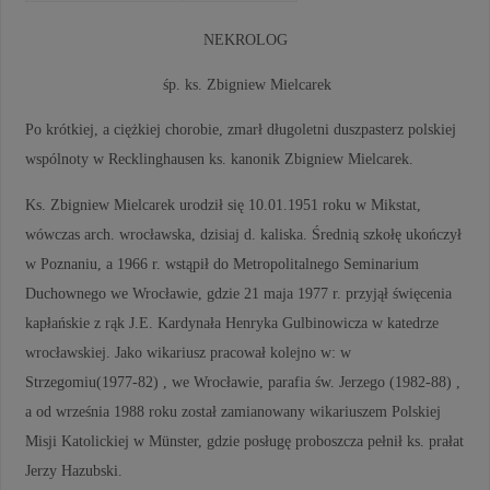
NEKROLOG
śp. ks. Zbigniew Mielcarek
Po krótkiej, a ciężkiej chorobie, zmarł długoletni duszpasterz polskiej
wspólnoty w Recklinghausen ks. kanonik Zbigniew Mielcarek.
Ks. Zbigniew Mielcarek urodził się 10.01.1951 roku w Mikstat,
wówczas arch. wrocławska, dzisiaj d. kaliska. Średnią szkołę ukończył
w Poznaniu, a 1966 r. wstąpił do Metropolitalnego Seminarium
Duchownego we Wrocławie, gdzie 21 maja 1977 r. przyjął święcenia
kapłańskie z rąk J.E. Kardynała Henryka Gulbinowicza w katedrze
wrocławskiej. Jako wikariusz pracował kolejno w: w
Strzegomiu(1977-82) , we Wrocławie, parafia św. Jerzego (1982-88) ,
a od września 1988 roku został zamianowany wikariuszem Polskiej
Misji Katolickiej w Münster, gdzie posługę proboszcza pełnił ks. prałat
Jerzy Hazubski.