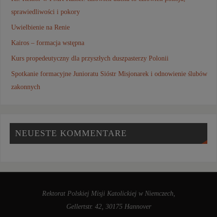
sprawiedliwości i pokory
Uwielbienie na Renie
Kairos – formacja wstępna
Kurs propedeutyczny dla przyszłych duszpasterzy Polonii
Spotkanie formacyjne Junioratu Sióstr Misjonarek i odnowienie ślubów
zakonnych
NEUESTE KOMMENTARE
Rektorat Polskiej Misji Katolickiej w Niemczech,
Gellertstr. 42, 30175 Hannover