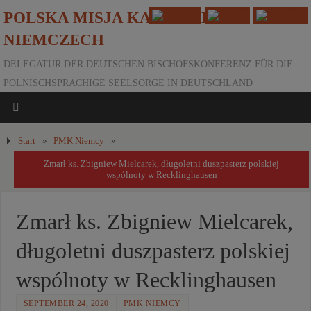
POLSKA MISJA KATOLICKA W
NIEMCZECH
DELEGATUR DER DEUTSCHEN BISCHOFSKONFERENZ FÜR DIE
POLNISCHSPRACHIGE SEELSORGE IN DEUTSCHLAND
Start
»
PMK Niemcy
»
Zmarł ks. Zbigniew Mielcarek, długoletni duszpasterz polskiej
wspólnoty w Recklinghausen
Zmarł ks. Zbigniew Mielcarek,
długoletni duszpasterz polskiej
wspólnoty w Recklinghausen
SEPTEMBER 24, 2020
PMK NIEMCY