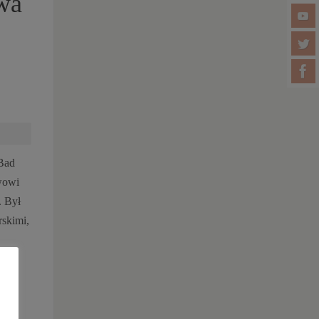
wa
 Bad
wowi
. Był
rskimi,
ława
ach,
arę…