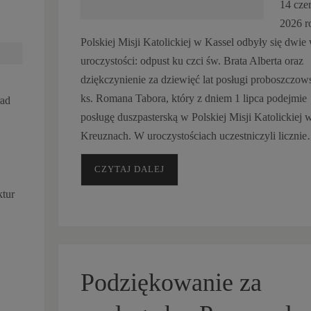
14 cze
2026 r
Polskiej Misji Katolickiej w Kassel odbyły się dwie
uroczystości: odpust ku czci św. Brata Alberta oraz
dziękczynienie za dziewięć lat posługi proboszczows
ks. Romana Tabora, który z dniem 1 lipca podejmie
rad
posługę duszpasterską w Polskiej Misji Katolickiej
Kreuznach. W uroczystościach uczestniczyli liczni
CZYTAJ DALEJ
ktur
Podziękowanie za