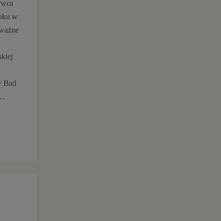
rwca
oku w
 ważne
kiej
 w Bad
e…