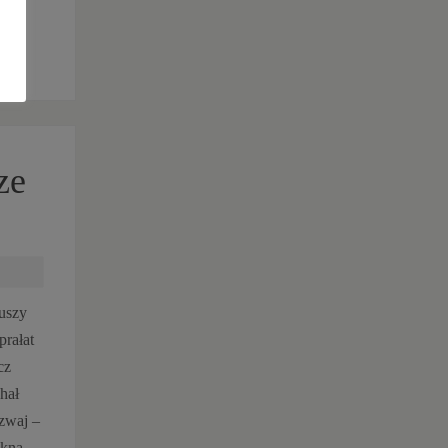
ze
euszy
prałat
cz
hał
Szwaj –
ękną