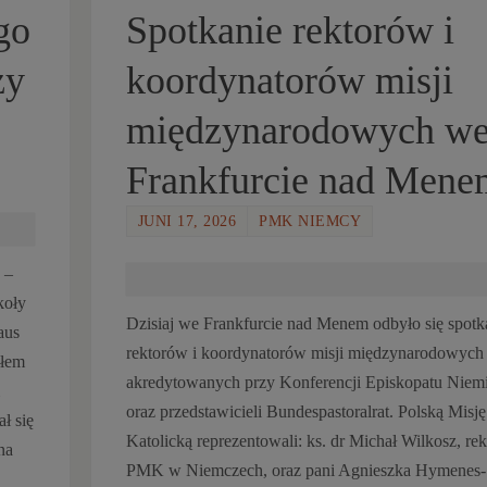
go
Spotkanie rektorów i
zy
koordynatorów misji
międzynarodowych w
Frankfurcie nad Mene
JUNI 17, 2026
PMK NIEMCY
 –
koły
Dzisiaj we Frankfurcie nad Menem odbyło się spotk
aus
rektorów i koordynatorów misji międzynarodowych
słem
akredytowanych przy Konferencji Episkopatu Niem
oraz przedstawicieli Bundespastoralrat. Polską Misję
ł się
Katolicką reprezentowali: ks. dr Michał Wilkosz, rek
na
PMK w Niemczech, oraz pani Agnieszka Hymenes-