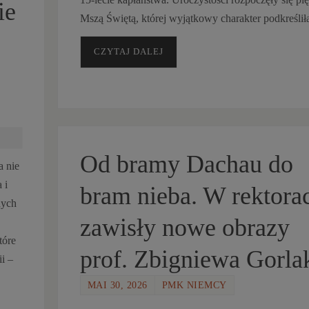
ie
Mszą Świętą, której wyjątkowy charakter podkreśli
CZYTAJ DALEJ
Od bramy Dachau do
a nie
 i
bram nieba. W rektora
nych
zawisły nowe obrazy
tóre
prof. Zbigniewa Gorla
i –
MAI 30, 2026
PMK NIEMCY