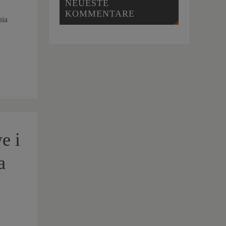
NEUESTE
KOMMENTARE
nia
e i
a