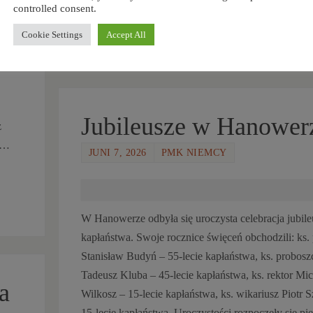
controlled consent.
CZYTAJ DALEJ
Cookie Settings
Accept All
to
Jubileusze w Hanower
z
że…
JUNI 7, 2026
PMK NIEMCY
W Hanowerze odbyła się uroczysta celebracja jubil
kapłaństwa. Swoje rocznice święceń obchodzili: ks. 
Stanisław Budyń – 55-lecie kapłaństwa, ks. probosz
Tadeusz Kluba – 45-lecie kapłaństwa, ks. rektor Mic
a
Wilkosz – 15-lecie kapłaństwa, ks. wikariusz Piotr 
15-lecie kapłaństwa. Uroczystości rozpoczęły się pi