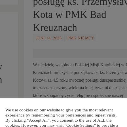
posługę ks. Przemysła
Kota w PMK Bad
Kreuznach
JUNI 14, 2026
PMK NIEMCY
w
W niedzielę wspólnota Polskiej Misji Katolickiej w
Kreuznach uroczyście podziękowała ks. Przemysła
m
Kotowi za 4,5 roku owocnej posługi duszpasterskiej
to czas naznaczony wieloma inicjatywami duszpaste
które wzbogaciły życie religijne i społeczne naszej
wspólnoty. Dzięki zaangażowaniu księdza Przemys
We use cookies on our website to give you the most relevant
parafianie mogli uczestniczyć w licznych wydarzeni
experience by remembering your preferences and repeat visits.
ca w
spotkaniach i przedsięwzięciach umacniających wi
By clicking “Accept All”, you consent to the use of ALL the
ie
cookies. However, you may visit "Cookie Settings" to provide a