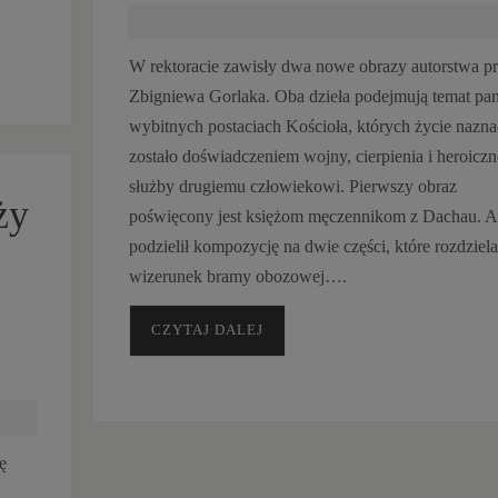
W rektoracie zawisły dwa nowe obrazy autorstwa pr
Zbigniewa Gorlaka. Oba dzieła podejmują temat pam
wybitnych postaciach Kościoła, których życie nazn
zostało doświadczeniem wojny, cierpienia i heroiczn
służby drugiemu człowiekowi. Pierwszy obraz
ży
poświęcony jest księżom męczennikom z Dachau. Ar
podzielił kompozycję na dwie części, które rozdziela
wizerunek bramy obozowej….
CZYTAJ DALEJ
ę