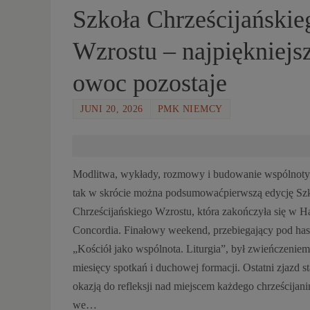
Szkoła Chrześcijańskie
Pages:
«
1
3
4
5
6
7
...
37
»
2
Wzrostu – najpiękniejs
owoc pozostaje
JUNI 20, 2026
PMK NIEMCY
Modlitwa, wykłady, rozmowy i budowanie wspólnoty
tak w skrócie można podsumowaćpierwszą edycję Sz
Chrześcijańskiego Wzrostu, która zakończyła się w H
Concordia. Finałowy weekend, przebiegający pod ha
„Kościół jako wspólnota. Liturgia”, był zwieńczeniem
miesięcy spotkań i duchowej formacji. Ostatni zjazd sta
okazją do refleksji nad miejscem każdego chrześcijani
we…