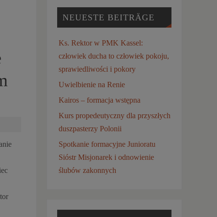
NEUESTE BEITRÄGE
Ks. Rektor w PMK Kassel:
e
człowiek ducha to człowiek pokoju,
sprawiedliwości i pokory
m
Uwielbienie na Renie
Kairos – formacja wstępna
Kurs propedeutyczny dla przyszłych
duszpasterzy Polonii
anie
Spotkanie formacyjne Junioratu
Sióstr Misjonarek i odnowienie
iec
ślubów zakonnych
tor