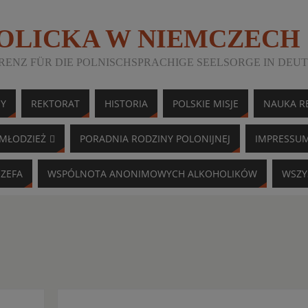
TOLICKA W NIEMCZECH
ENZ FÜR DIE POLNISCHSPRACHIGE SEELSORGE IN DEU
NY
REKTORAT
HISTORIA
POLSKIE MISJE
NAUKA RE
MŁODZIEŻ
PORADNIA RODZINY POLONIJNEJ
IMPRESSU
ÓZEFA
WSPÓLNOTA ANONIMOWYCH ALKOHOLIKÓW
WSZY