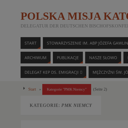
POLSKA MISJA KA
DELEGATUR DER DEUTSCHEN BISCHOFSKONFER
START
STOWARZYSZENIE IM. ABP JÓZEFA GAWLI
ARCHIWUM
PUBLIKACJE
NASZE SŁOWO
DELEGAT KEP DS. EMIGRACJI
MĘŻCZYŹNI ŚW. J
Start
»
(Seite 2)
Kategorie "PMK Niemcy"
KATEGORIE:
PMK NIEMCY
Pages:
«
1
3
4
5
6
7
...
37
»
2