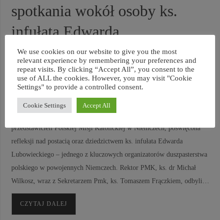
spotkania wokół osoby ks.
infułata Edwarda
Lubowieckiego
We use cookies on our website to give you the most
relevant experience by remembering your preferences and
repeat visits. By clicking “Accept All”, you consent to the
APRIL 9, 2026
PMK NIEMCY
use of ALL the cookies. However, you may visit "Cookie
Settings" to provide a controlled consent.
Cookie Settings
Accept All
9 kwietnia 2026 roku w Krakowie odbyła się oficjalna wizyta
przedstawicieli Polskiej Misji Katolickiej w Niemczech, poświęcona
refleksji nad postacią oraz dziedzictwem ks. infułata Edwarda
Lubowieckiego – jednego z kluczowych organizatorów duszpasterstwa
polskiego w powojennych Niemczech. Rektor PMK, ks. dr Michał
Wilkosz, wraz z Sekretarzem Pmk, ks. Tomaszem Frączkiem, odbyli…
CZYTAJ DALEJ