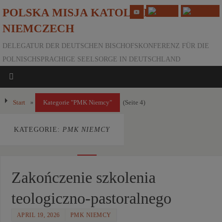
POLSKA MISJA KATOLICKA W
NIEMCZECH
DELEGATUR DER DEUTSCHEN BISCHOFSKONFERENZ FÜR DIE
POLNISCHSPRACHIGE SEELSORGE IN DEUTSCHLAND
Start
»
Kategorie "PMK Niemcy"
(Seite 4)
KATEGORIE:
PMK NIEMCY
Pages:
«
1
2
3
5
6
7
...
37
»
4
Zakończenie szkolenia
Pages:
«
1
2
3
5
6
7
...
37
»
4
teologiczno-pastoralnego
APRIL 19, 2026
PMK NIEMCY