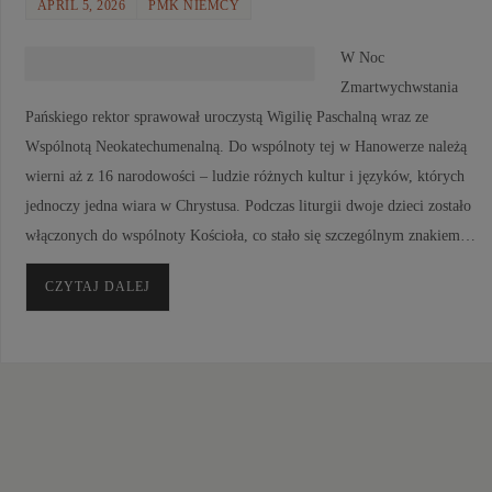
APRIL 5, 2026
PMK NIEMCY
W Noc
Zmartwychwstania
Pańskiego rektor sprawował uroczystą Wigilię Paschalną wraz ze
Wspólnotą Neokatechumenalną. Do wspólnoty tej w Hanowerze należą
wierni aż z 16 narodowości – ludzie różnych kultur i języków, których
jednoczy jedna wiara w Chrystusa. Podczas liturgii dwoje dzieci zostało
włączonych do wspólnoty Kościoła, co stało się szczególnym znakiem…
CZYTAJ DALEJ