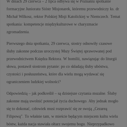
W dniach 29 czerwca – 2 lipca odbywa się w Poznaniu spotkanie
formacyjne Junioratu Sióstr Misjonarek, któremu przewodniczy ks. dr
Michał Wilkosz, rektor Polskiej Misji Katolickiej w Niemczech. Temat
spotkania: kompetencje międzykulturowe w charyzmacie
zgromadzenia.
Pierwszego dnia spotkania, 29 czerwca, siostry odnowiły czasowe
śluby zakonne podczas uroczystej Mszy Świętej sprawowanej pod
przewodnictwem Księdza Rektora. W homilii, nawiązując do liturgii
słowa, postawił siostrom pytanie: po co składają śluby ubóstwa,
czystości i posłuszeństwa, które dla wielu mogą wydawać się
ograniczeniem ludzkiej wolności?
Odpowiedzią – jak podkreślił – są dzisiejsze czytania mszalne. Śluby
zakonne mają uwolnić potencjał życia duchowego. Aby jednak mogło
się to dokonać, człowiek musi rozprawić się ze swoją „Cezareą
Filipową”. To właśnie tam, w mieście będącym miejscem kultu wielu
bóstw, każda nacja stawiała ołtarz swojemu bogu. Nieprzypadkowo