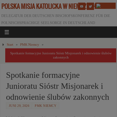
POLSKA MISJA KATOLICKA W NIEMCZECH
DELEGATUR DER DEUTSCHEN BISCHOFSKONFERENZ FÜR DIE
POLNISCHSPRACHIGE SEELSORGE IN DEUTSCHLAND
Start
»
PMK Niemcy
»
Spotkanie formacyjne Junioratu Sióstr Misjonarek i odnowienie ślubów
zakonnych
Spotkanie formacyjne
Junioratu Sióstr Misjonarek i
odnowienie ślubów zakonnych
JUNI 29, 2026
PMK NIEMCY