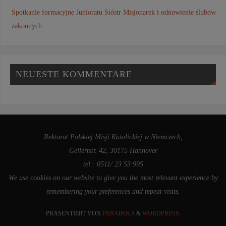
Spotkanie formacyjne Junioratu Sióstr Misjonarek i odnowienie ślubów
zakonnych
NEUESTE KOMMENTARE
Rektorat Polskiej Misji Katolickiej w Niemczech,
Gellertstr. 42, 30175 Hannover
tel.: 0511/ 23 53 995
We use cookies on our website to give you the most relevant experience by
remembering your preferences and repeat visits.
PRÄSENTIERT VON
PARABOLA
&
WORDPRESS.