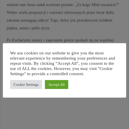
właśnie tam Jezus zadał uczniom pytanie: „Za kogo Mnie uważacie?”.
Wobec wielu propozycji i wartości oferowanych przez świat śluby
zakonne pomagają odkryć Tego, który jest prawdziwym źródłem
piękna, sensu i pełni życia.
Po Eucharystii siostry i zaproszeni goście spotkali się na wspólnej
agapie.
We use cookies on our website to give you the most
relevant experience by remembering your preferences and
W czasie trwającego spotkania formacyjnego ks. dr Michał Wilkosz
repeat visits. By clicking “Accept All”, you consent to the
spotka się również z Przełożoną Generalną Sióstr Misjonarek, Matką
use of ALL the cookies. However, you may visit "Cookie
Settings" to provide a controlled consent.
Katarzyną Zarębą, aby omówić możliwości przyszłego zaangażowania
sióstr w posługę na terenie Niemiec.
Cookie Settings
Accept All