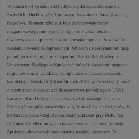
W dniach 8-14 kwietnia 2024 odbyło się doroczne szkolenie dla
Świeckich i Duchownych. Tym razem liczba uczestników okazała się
rekordowa. Tematem szkolenia były zróżnicowane formy
duszpasterstwa polonijnego w Europie oraz USA. Tematem
towarzyszącym – społeczne uwarunkowania migracji. Prowadzenie
szkolenia powierzono zaproszonym Rektorom i Koordynatorom misji
polonijnych w Europie oraz ekspertom. Pan Dr Rafał Cekiera z
Uniwersytetu Śląskiego w Katowicach mówił o wyzwaniu integracji
migrantów oraz o uchodźcach i migrantach w nauczaniu Kościoła
katolickiego; Ksiądz Dr Michał Mraczek (PWT we Wrocławiu) mówił
o przemianach i wyzwaniach duszpasterstwa polonijnego w USA i
Kanadzie; Pani Dr Magdalena Jóźwiak z katowickiego Centrum
Formacji Pastoralnej poświęciła uwagę formacji świeckich liderów. W
konferencji udział wziął również Nationaldirektor przy DBK, Pan
Dr Lukas Schreiber, mówiąc o nowych wskazaniach niemieckiego
Episkopatu dotyczących duszpasterstw języków ojczystych. Na