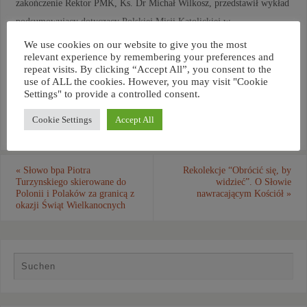
zakończenie Rektor PMK, Ks. Dr Michał Wilkosz, przedstawił wykład
podsumowujący dotyczący Polskiej Misji Katolickiej w
uwarunkowaniach obecnych przemian społeczno-kulturowych.
We use cookies on our website to give you the most
relevant experience by remembering your preferences and
repeat visits. By clicking “Accept All”, you consent to the
use of ALL the cookies. However, you may visit "Cookie
Settings" to provide a controlled consent.
Cookie Settings
Accept All
«
Słowo bpa Piotra
Rekolekcje “Obrócić się, by
Turzynskiego skierowane do
widzieć”. O Słowie
Polonii i Polaków za granicą z
nawracającym Kościół
»
okazji Świąt Wielkanocnych