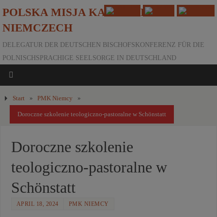
POLSKA MISJA KATOLICKA W
NIEMCZECH
DELEGATUR DER DEUTSCHEN BISCHOFSKONFERENZ FÜR DIE
POLNISCHSPRACHIGE SEELSORGE IN DEUTSCHLAND
Start
»
PMK Niemcy
»
Doroczne szkolenie teologiczno-pastoralne w Schönstatt
Doroczne szkolenie
teologiczno-pastoralne w
Schönstatt
APRIL 18, 2024
PMK NIEMCY