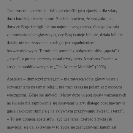
Tymczasem apateizm ks. Wilkosz określił jako zjawisko dla wiary
dużo bardziej niebezpieczne. Zakłada bowiem, że wszystko, co
dotyczy Boga i religii nie ma najmniejszego sensu, dlatego kwestia
zajmowania sobie głowy tym, czy Bóg istnieje lub nie, działa lub nie
działa, nie ma znaczenia, a religia jest zagadnieniem
bezwartościowym. Termin ten powstał z połączenia słów „apatia” i
„teizm”, a po raz pierwszy został użyty przez Jonathana Raucha w
artykule opublikowanym w „The Atlantic Monthly” (2003).
Apateista – tłumaczył prelegent – nie zawraca sobie głowy wiarą i
rozważaniami na temat religii, nie traci czasu na polemiki z osobami
wierzącymi. Zdaje się mówić: „Mamy dużo więcej spraw ważniejszych
na świecie niż zajmowanie się sprawami wiary, dlatego pozostawmy te
gusła i skoncentrujmy się na aktywnym przeżywaniu życia tu i teraz”.
– To jest domena apateistów: żyć tu i teraz, czerpać z życia jak
najwięcej się da, aktywnie w to życie się zaangażować, natomiast