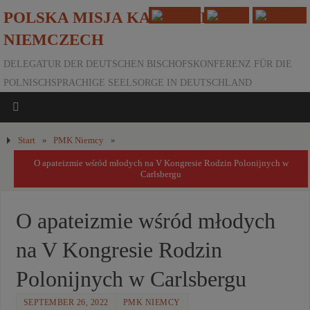
POLSKA MISJA KATOLICKA W
NIEMCZECH
DELEGATUR DER DEUTSCHEN BISCHOFSKONFERENZ FÜR DIE
POLNISCHSPRACHIGE SEELSORGE IN DEUTSCHLAND
Start
»
PMK Niemcy
»
O apateizmie wśród młodych na V Kongresie Rodzin Polonijnych w
Carlsbergu
O apateizmie wśród młodych
na V Kongresie Rodzin
Polonijnych w Carlsbergu
SEPTEMBER 26, 2022
PMK NIEMCY