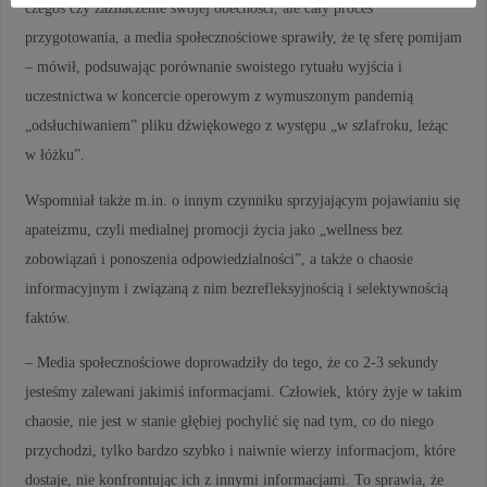
czegoś czy zaznaczenie swojej obecności, ale cały proces
przygotowania, a media społecznościowe sprawiły, że tę sferę pomijam
– mówił, podsuwając porównanie swoistego rytuału wyjścia i
uczestnictwa w koncercie operowym z wymuszonym pandemią
„odsłuchiwaniem” pliku dźwiękowego z występu „w szlafroku, leżąc
w łóżku”.
Wspomniał także m.in. o innym czynniku sprzyjającym pojawianiu się
apateizmu, czyli medialnej promocji życia jako „wellness bez
zobowiązań i ponoszenia odpowiedzialności”, a także o chaosie
informacyjnym i związaną z nim bezrefleksyjnością i selektywnością
faktów.
– Media społecznościowe doprowadziły do tego, że co 2-3 sekundy
jesteśmy zalewani jakimiś informacjami. Człowiek, który żyje w takim
chaosie, nie jest w stanie głębiej pochylić się nad tym, co do niego
przychodzi, tylko bardzo szybko i naiwnie wierzy informacjom, które
dostaje, nie konfrontując ich z innymi informacjami. To sprawia, że