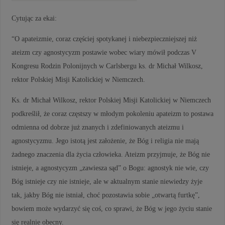
Cytując za ekai:
“O apateizmie, coraz częściej spotykanej i niebezpieczniejszej niż
ateizm czy agnostycyzm postawie wobec wiary mówił podczas V
Kongresu Rodzin Polonijnych w Carlsbergu ks. dr Michał Wilkosz,
rektor Polskiej Misji Katolickiej w Niemczech.
Ks. dr Michał Wilkosz, rektor Polskiej Misji Katolickiej w Niemczech
podkreślił, że coraz częstszy w młodym pokoleniu apateizm to postawa
odmienna od dobrze już znanych i zdefiniowanych ateizmu i
agnostycyzmu. Jego istotą jest założenie, że Bóg i religia nie mają
żadnego znaczenia dla życia człowieka. Ateizm przyjmuje, że Bóg nie
istnieje, a agnostycyzm „zawiesza sąd” o Bogu: agnostyk nie wie, czy
Bóg istnieje czy nie istnieje, ale w aktualnym stanie niewiedzy żyje
tak, jakby Bóg nie istniał, choć pozostawia sobie „otwartą furtkę”,
bowiem może wydarzyć się coś, co sprawi, że Bóg w jego życiu stanie
się realnie obecny.