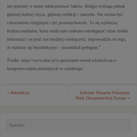
nie jesteśmy w stanie selekcjonować faktów. Religia wymaga jednak
głębszej kultury bycia, głębszej refleksji i namysłu. Nie można być
człowiekiem religijnym i żyć powierzchownie. To się wyklucza.
Kultura medialna, która miała nam rzekomo udostępniać różne źródła
informacji i uczynić nas bardziej wiedzącymi, doprowadziła do tego,
że staliśmy się bezrefleksyjni – powiedział prelegent.”
Źródło: https://www.ekai.pl/o-apateizmie-wsrod-mlodych-na-v-
kongresie-rodzin-polonijnych-w-carlsbergu/
«
Rekolekcje
Zebranie Plenarne Polonijnej
Rady Duszpasterskiej Europy
»