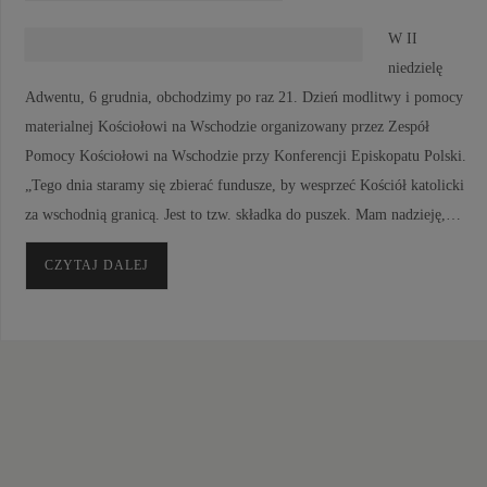
W II
niedzielę
Adwentu, 6 grudnia, obchodzimy po raz 21. Dzień modlitwy i pomocy
materialnej Kościołowi na Wschodzie organizowany przez Zespół
Pomocy Kościołowi na Wschodzie przy Konferencji Episkopatu Polski.
„Tego dnia staramy się zbierać fundusze, by wesprzeć Kościół katolicki
za wschodnią granicą. Jest to tzw. składka do puszek. Mam nadzieję,…
CZYTAJ DALEJ