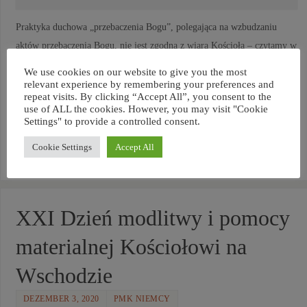
Praktyka duchowa „przebaczenia Bogu”, polegająca na wzbudzaniu
aktów przebaczenia Bogu, nie jest zgodna z wiarą Kościoła – czytamy w
dokumencie Opinia teologiczna na temat praktyki „Przebaczenia Bogu”
We use cookies on our website to give you the most
opublikowanym przez Komisję Nauki Wiary
relevant experience by remembering your preferences and
repeat visits. By clicking “Accept All”, you consent to the
Konferencji Episkopatu Polski. Więcej>> DOKUMENT
use of ALL the cookies. However, you may visit "Cookie
Settings" to provide a controlled consent.
CZYTAJ DALEJ
Cookie Settings
Accept All
XXI Dzień modlitwy i pomocy
materialnej Kościołowi na
Wschodzie
DEZEMBER 3, 2020
PMK NIEMCY