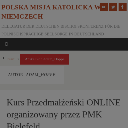
POLSKA MISJA KATOLICKA W
NIEMCZECH
DELEGATUR DER DEUTSCHEN BISCHOFSKONFERENZ FÜR DIE
POLNISCHSPRACHIGE SEELSORGE IN DEUTSCHLAND
Start
»
Artikel von Adam_Hoppe
AUTOR:
ADAM_HOPPE
Kurs Przedmałżeński ONLINE
organizowany przez PMK
Bielefeld