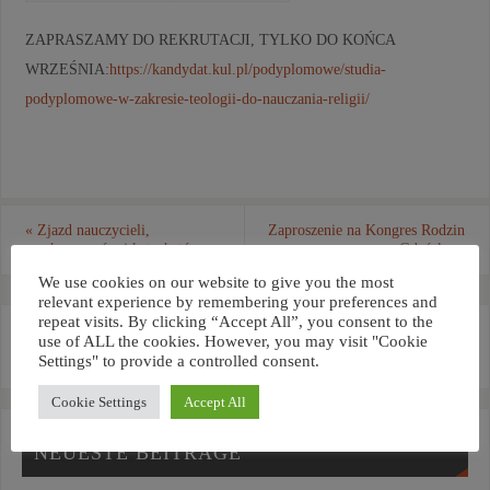
ZAPRASZAMY DO REKRUTACJI, TYLKO DO KOŃCA
WRZEŚNIA:
https://kandydat.kul.pl/podyplomowe/studia-
podyplomowe-w-zakresie-teologii-do-nauczania-religii/
«
Zjazd nauczycieli,
Zaproszenie na Kongres Rodzin
wychowawców i katechetów
w Gdańsku
»
We use cookies on our website to give you the most
relevant experience by remembering your preferences and
repeat visits. By clicking “Accept All”, you consent to the
use of ALL the cookies. However, you may visit "Cookie
Settings" to provide a controlled consent.
Cookie Settings
Accept All
NEUESTE BEITRÄGE