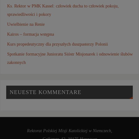
Ks. Rektor w PMK Kassel: człowiek ducha to człowiek pokoju,
sprawiedliwości i pokory
Uwielbienie na Renie
Kairos – formacja wstępna
Kurs propedeutyczny dla przyszłych duszpasterzy Polonii
Spotkanie formacyjne Junioratu Sióstr Misjonarek i odnowienie ślubów
zakonnych
NEUESTE KOMMENTARE
Rektorat Polskiej Misji Katolickiej w Niemczech,