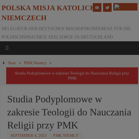
POLSKA MISJA KATOLICKA W
NIEMCZECH
DELEGATUR DER DEUTSCHEN BISCHOFSKONFERENZ FÜR DIE
POLNISCHSPRACHIGE SEELSORGE IN DEUTSCHLAND
Start
»
PMK Niemcy
»
Studia Podyplomowe w zakresie Teologii do Nauczania Religii przy
PMK
Studia Podyplomowe w
zakresie Teologii do Nauczania
Religii przy PMK
SEPTEMBER 4, 2023
PMK NIEMCY