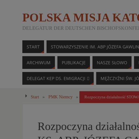
POLSKA MISJA KA
DELEGATUR DER DEUTSCHEN BISCHOFSKONFER
START
STOWARZYSZENIE IM. ABP JÓZEFA GAWLI
ARCHIWUM
PUBLIKACJE
NASZE SŁOWO
DELEGAT KEP DS. EMIGRACJI
MĘŻCZYŹNI ŚW. J
Start
»
PMK Niemcy
»
Rozpoczyna działalność ST
Rozpoczyna działal