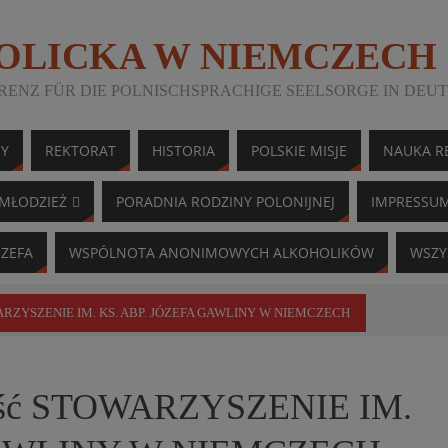
TOLICKA W NIEMCZECH
ENZ FÜR DIE POLNISCHSPRACHIGE SEELSORGE IN DEU
NY
REKTORAT
HISTORIA
POLSKIE MISJE
NAUKA RE
MŁODZIEŻ
PORADNIA RODZINY POLONIJNEJ
IMPRESSU
ÓZEFA
WSPÓLNOTA ANONIMOWYCH ALKOHOLIKÓW
WSZY
OWARZYSZENIE IM. KS. ABP. JÓZEFA GAWLINY W NIEMCZECH
ność STOWARZYSZENIE IM.