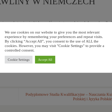
GAWLINY W NIEMCZECH
kaniu aprobaty niemieckich urzędów rejestrowych i podatkowych, odby
ej skład weszli: Przewodniczący: ks. dr Michał Wilkosz,
We use cookies on our website to give you the most relevant
z: Pani Alicja Krauze. Członkowie Rady: Pani Agnieszka Piotrowski, 
experience by remembering your preferences and repeat visits.
By clicking “Accept All”, you consent to the use of ALL the
Krzysztof Romanowski, ks. Jan Gwiżdż. Zadania i cele Stowarzyszeni
cookies. However, you may visit "Cookie Settings" to provide a
ego duszpasterstwa w Niemczech oraz budowania pomostów między kul
controlled consent.
Cookie Settings
Accept All
Podyplomowe Studia Kwalifikacyjne – Nauczania Kul
Polskiej i Języka Polski