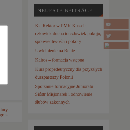
NEUESTE BEITRÄGE
Ks. Rektor w PMK Kassel:
ło
człowiek ducha to człowiek pokoju,
sprawiedliwości i pokory
mec.
a są
Uwielbienie na Renie
turą
Kairos – formacja wstępna
Kurs propedeutyczny dla przyszłych
duszpasterzy Polonii
Spotkanie formacyjne Junioratu
Sióstr Misjonarek i odnowienie
ślubów zakonnych
tury
ego
»