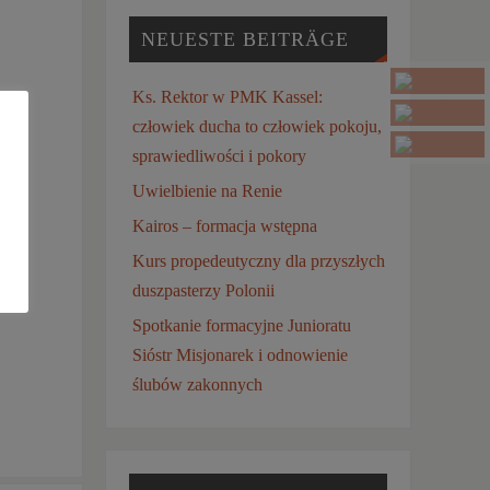
NEUESTE BEITRÄGE
Ks. Rektor w PMK Kassel:
i
człowiek ducha to człowiek pokoju,
sprawiedliwości i pokory
. Po
Uwielbienie na Renie
ji
Kairos – formacja wstępna
Kurs propedeutyczny dla przyszłych
niu
duszpasterzy Polonii
Spotkanie formacyjne Junioratu
Sióstr Misjonarek i odnowienie
ślubów zakonnych