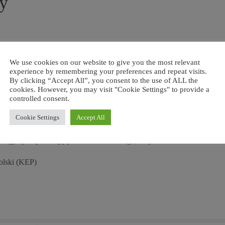
py
dzenie Prezydium Polonijnej Rady Duszpasterskiej Europy. Eucharysti
 Duszpasterstwa Emigracji Polskiej. Na zakończenie Mszy Świętej
We use cookies on our website to give you the most relevant
experience by remembering your preferences and repeat visits.
lii Walii, Francji, Niemczech oraz na Węgrzech zostały przekazane
By clicking “Accept All”, you consent to the use of ALL the
ótce będą peregrynować po polskich parafiach w krajach całej Europy
cookies. However, you may visit "Cookie Settings" to provide a
controlled consent.
estniczył również bp Artur G. Miziński, Sekretarz Generalny Konferenc
a modlitwa prowadzi do osobistych spotkań i wymiany spostrzeżeń
Cookie Settings
Accept All
jskiej Polonii. Systematyczna doroczna rozmowa sprzyja zaś wyznacze
ciągnięciu pouczających wniosków z tego, co już za nami.
olski (KEP)