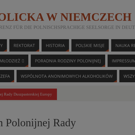
TOLICKA W NIEMCZECH
ENZ FÜR DIE POLNISCHSPRACHIGE SEELSORGE IN DEU
NY
REKTORAT
HISTORIA
POLSKIE MISJE
NAUKA RE
MŁODZIEŻ
PORADNIA RODZINY POLONIJNEJ
IMPRESSU
ÓZEFA
WSPÓLNOTA ANONIMOWYCH ALKOHOLIKÓW
WSZY
ej Rady Duszpasterskiej Europy
m Polonijnej Rady