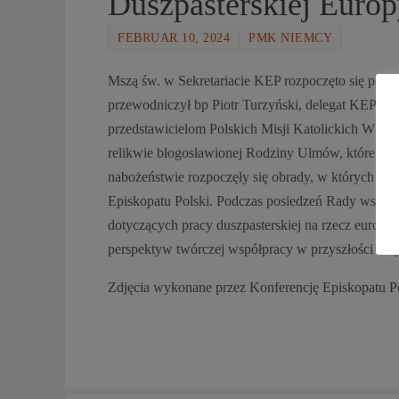
Duszpasterskiej Euro
FEBRUAR 10, 2024
PMK NIEMCY
Mszą św. w Sekretariacie KEP rozpoczęto się posie
przewodniczył bp Piotr Turzyński, delegat KEP ds.
przedstawicielom Polskich Misji Katolickich W Ang
relikwie błogosławionej Rodziny Ulmów, które wkr
nabożeństwie rozpoczęły się obrady, w których ucz
Episkopatu Polski. Podczas posiedzeń Rady wspóln
dotyczących pracy duszpasterskiej na rzecz europe
perspektyw twórczej współpracy w przyszłości i wy
Zdjęcia wykonane przez Konferencję Episkopatu P