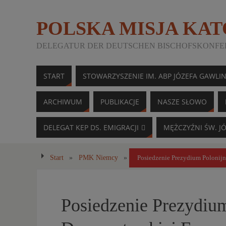
POLSKA MISJA KA
DELEGATUR DER DEUTSCHEN BISCHOFSKONFER
START
STOWARZYSZENIE IM. ABP JÓZEFA GAWLI
ARCHIWUM
PUBLIKACJE
NASZE SŁOWO
DELEGAT KEP DS. EMIGRACJI
MĘŻCZYŹNI ŚW. J
Start
»
PMK Niemcy
»
Posiedzenie Prezydium Polonijn
Posiedzenie Prezydiu