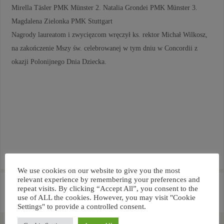
Mirella Täsler PMK Münster 2. Natalia Grondei PMK Münster 3.
Magdalena Zielonka PMK Stuttgart
Nagrody laureatom i zwycięzcom wręczył ks. rektor Michał Wilkosz,
na zakończenie Mszy św. celebrowanej w tym dniu w Concordii z
okazji Polonijnego Dnia Dziecka.
We use cookies on our website to give you the most
relevant experience by remembering your preferences and
«
Obrady rektorów
Jubileusz PMK Kassel
»
repeat visits. By clicking “Accept All”, you consent to the
duszpasterstw różnych języków
use of ALL the cookies. However, you may visit "Cookie
w Niemczech
Settings" to provide a controlled consent.