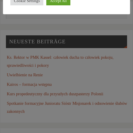
Cookie Settings
Accept All
NEUESTE BEITRÄGE
Ks. Rektor w PMK Kassel: człowiek ducha to człowiek pokoju,
sprawiedliwości i pokory
Uwielbienie na Renie
Kairos – formacja wstępna
Kurs propedeutyczny dla przyszłych duszpasterzy Polonii
Spotkanie formacyjne Junioratu Sióstr Misjonarek i odnowienie ślubów
zakonnych