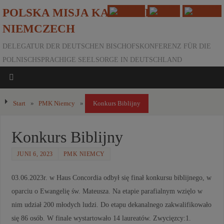
POLSKA MISJA KATOLICKA W
NIEMCZECH
DELEGATUR DER DEUTSCHEN BISCHOFSKONFERENZ FÜR DIE
POLNISCHSPRACHIGE SEELSORGE IN DEUTSCHLAND
Start
»
PMK Niemcy
»
Konkurs Biblijny
Konkurs Biblijny
JUNI 6, 2023
PMK NIEMCY
03.06.2023r. w Haus Concordia odbył się finał konkursu biblijnego, w
oparciu o Ewangelię św. Mateusza. Na etapie parafialnym wzięlo w
nim udział 200 młodych ludzi. Do etapu dekanalnego zakwalifikowało
się 86 osób. W finale wystartowało 14 laureatów. Zwycięzcy:1.