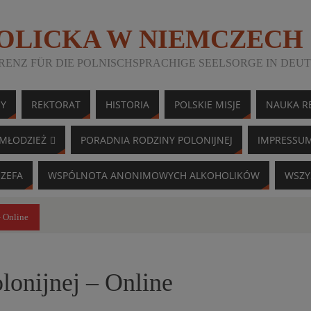
TOLICKA W NIEMCZECH
ENZ FÜR DIE POLNISCHSPRACHIGE SEELSORGE IN DEU
NY
REKTORAT
HISTORIA
POLSKIE MISJE
NAUKA RE
MŁODZIEŻ
PORADNIA RODZINY POLONIJNEJ
IMPRESSU
ÓZEFA
WSPÓLNOTA ANONIMOWYCH ALKOHOLIKÓW
WSZY
 Online
onijnej – Online