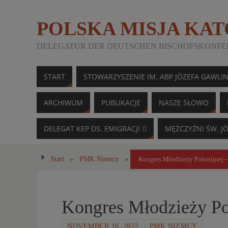
POLSKA MISJA KA
DELEGATUR DER DEUTSCHEN BISCHOFSKONFER
START
STOWARZYSZENIE IM. ABP JÓZEFA GAWLI
ARCHIWUM
PUBLIKACJE
NASZE SŁOWO
DELEGAT KEP DS. EMIGRACJI
MĘŻCZYŹNI ŚW. J
Start
»
PMK Niemcy
»
Kongres Młodzieży Polonijnej –
Kongres Młodzieży Pol
NOVEMBER 16, 2022
PMK NIEMCY