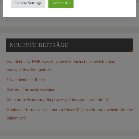
Cookie Settings
Accept All
NEUESTE BEITRÄGE
Ks. Rektor w PMK Kassel: człowiek ducha to człowiek pokoju,
sprawiedliwości i pokory
Uwielbienie na Renie
Kairos – formacja wstępna
Kurs propedeutyczny dla przyszłych duszpasterzy Polonii
Spotkanie formacyjne Junioratu Sióstr Misjonarek i odnowienie ślubów
zakonnych