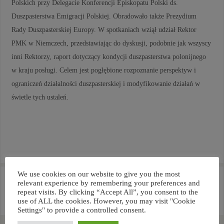
Polskich przy Delegacie Konferencji Episkopatu Polski ds.
Duszpasterstwa Emigracji Polskiej. Obradowało także Prezydium
Rady Duszpasterskiej Europy. W spotkaniach wziął udział Rektor
PMK w Niemczech, przedstawiając do dyskusji, podobnie jak wszyscy
inni Rektorzy, raport dotyczący kondycji duszpasterstwa polonijnego
w kraju posługi. Celem jest pogłębione rozpoznanie perspektyw i
ograniczeń działalności duszpasterskiej i modyfikowanie działań w
świetle tych ustaleń.
We use cookies on our website to give you the most
«
Na drodze do
W środę, 01.03.2023, odbyło się
relevant experience by remembering your preferences and
międzykulturowego
w Diecezji Limburg spotkanie
repeat visits. By clicking “Accept All”, you consent to the
duszpasterstwa
wszystkich rektorów misji
use of ALL the cookies. However, you may visit "Cookie
międzynarodowych z Niemiec
»
Settings" to provide a controlled consent.