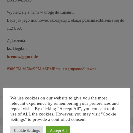
Wybierz się z nami w drogę do Emaus…
Bądź jak jego uczniowie, skorzystaj z okazji poznania/zbliżenia się do
JEZUSA
Zgłoszenia:
ks. Bogdan
brenusz@gmx.de
#98SFM
#15latSFM
#SFMEmaus
#grupamodlitewna
We use cookies on our website to give you the most
relevant experience by remembering your preferences and
«
Relikwie św. Oscara Romero
Synodalność – szkolenie
repeat visits. By clicking “Accept All”, you consent to the
w seminarium wrocławskim
pastoralno-teologiczne 2023
»
use of ALL the cookies. However, you may visit "Cookie
Settings" to provide a controlled consent.
Cookie Settings
Accept All