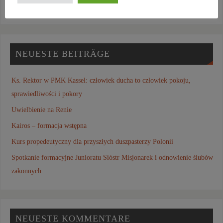
NEUESTE BEITRÄGE
Ks. Rektor w PMK Kassel: człowiek ducha to człowiek pokoju,
sprawiedliwości i pokory
Uwielbienie na Renie
Kairos – formacja wstępna
Kurs propedeutyczny dla przyszłych duszpasterzy Polonii
Spotkanie formacyjne Junioratu Sióstr Misjonarek i odnowienie ślubów
zakonnych
NEUESTE KOMMENTARE