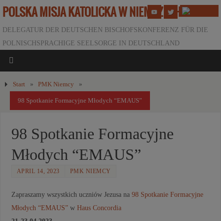
POLSKA MISJA KATOLICKA W NIEMCZECH
DELEGATUR DER DEUTSCHEN BISCHOFSKONFERENZ FÜR DIE
POLNISCHSPRACHIGE SEELSORGE IN DEUTSCHLAND
Start
»
PMK Niemcy
»
98 Spotkanie Formacyjne Młodych “EMAUS”
98 Spotkanie Formacyjne
Młodych “EMAUS”
APRIL 14, 2023
PMK NIEMCY
Zapraszamy wszystkich uczniów Jezusa na
98 Spotkanie Formacyjne
Młodych “EMAUS”
w
Haus Concordia
21-23.04.2023