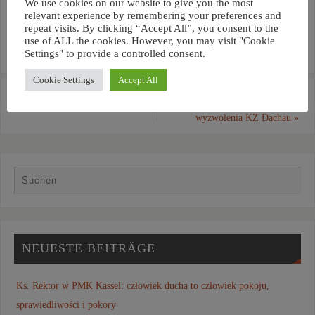
We use cookies on our website to give you the most
relevant experience by remembering your preferences and
repeat visits. By clicking “Accept All”, you consent to the
use of ALL the cookies. However, you may visit "Cookie
Settings" to provide a controlled consent.
Cookie Settings
Accept All
«
Klerycy z Krakowa odwiedzili
Słowo Kardynała Grzegorza
katedrę w Kolonii
Rysia z okazji 80. rocznicy
wyzwolenia KZ Dachau
»
NEUESTE BEITRÄGE
Ks. Rektor w PMK Kassel: człowiek ducha to człowiek pokoju,
sprawiedliwości i pokory