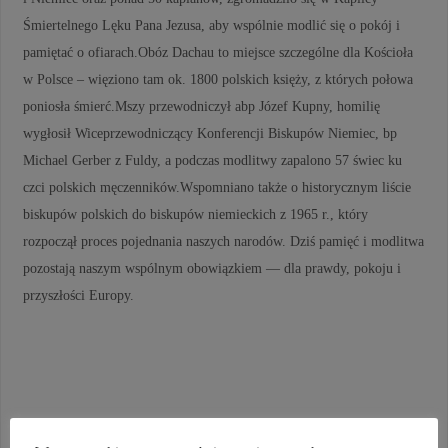
Śmiertelnego Lęku Pana Jezusa, aby wspólnie modlić się o pokój i
pamiętać o ofiarach.Obóz Dachau to miejsce szczególne dla Kościoła
w Polsce – więziono tam ok. 1800 polskich księży, z których połowa
poniosła śmierć.Mszy przewodniczył abp Józef Kupny, homilię
wygłosił Wiceprzewodniczący Konferencji Biskupów Niemiec, bp
Michael Gerber z Fuldy, a podczas modlitwy zapalono 57 świec ku
czci polskich męczenników.Wspomniano także o historycznym liście
biskupów polskich do biskupów niemieckich z 1965 r., który
rozpoczął proces pojednania naszych narodów. Dziś pamięć i modlitwa
pozostają naszym wspólnym obowiązkiem — dla prawdy, pokoju i
przyszłości Europy.