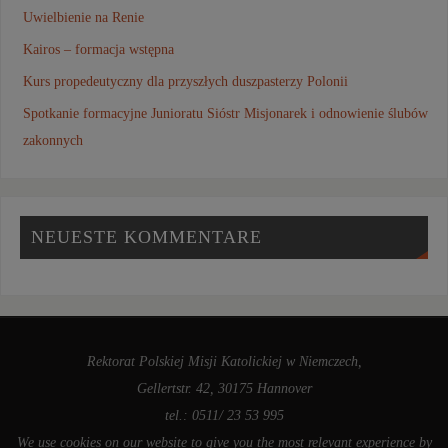
Uwielbienie na Renie
Kairos – formacja wstępna
Kurs propedeutyczny dla przyszłych duszpasterzy Polonii
Spotkanie formacyjne Junioratu Sióstr Misjonarek i odnowienie ślubów
zakonnych
NEUESTE KOMMENTARE
Rektorat Polskiej Misji Katolickiej w Niemczech,
Gellertstr. 42, 30175 Hannover
tel.: 0511/ 23 53 995
We use cookies on our website to give you the most relevant experience by