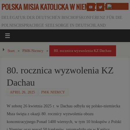
POLSKA MISJA KATOLICKA W NIEMCZECH
DELEGATUR DER DEUTSCHEN BISCHOFSKONFERENZ FÜR DIE
POLNISCHSPRACHIGE SEELSORGE IN DEUTSCHLAND
Start
»
PMK Niemcy
»
80. rocznica wyzwolenia KZ Dachau
80. rocznica wyzwolenia KZ
Dachau
APRIL 26, 2025
PMK NIEMCY
W sobotę 26 kwietnia 2025 r. w Dachau odbyła się polsko-niemiecka
Msza święta z okazji 80. rocznicy wyzwolenia obozu
koncentracyjnego.Ponad 1400 wiernych, w tym 10 biskupów z Polski
i Niemiec oraz ponad 50 kapłanów, zgromadziło się w Kaplicy