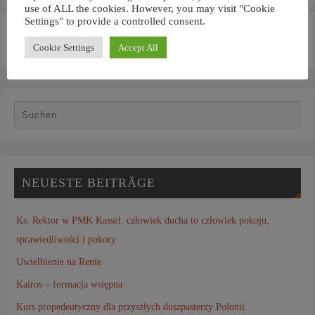
use of ALL the cookies. However, you may visit "Cookie
Settings" to provide a controlled consent.
«
Spotkanie robocze rektora z
Wizyta Księdza Rektora w
przewodniczącym DBK
Polskiej Misji Katolickiej w
Cookie Settings
Accept All
Oldenburgu
»
NEUESTE BEITRÄGE
Ks. Rektor w PMK Kassel: człowiek ducha to człowiek pokoju,
sprawiedliwości i pokory
Uwielbienie na Renie
Kairos – formacja wstępna
Kurs propedeutyczny dla przyszłych duszpasterzy Polonii