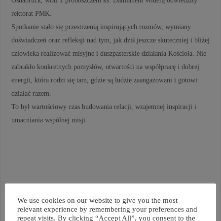
rektorat PMK.
Spotkanie stało się przestrzenią inspirujących rozmów, wymiany
doświadczeń oraz refleksji nad tym, jak dziś jeszcze skuteczniej i bliżej
człowieka realizować misyjne i duszpasterskie działania Kościoła. Nie
zabrakło konkretnych pomysłów, otwartości na współpracę i dobrej
energii, która rodzi się tam, gdzie są ludzie zaangażowani i gotowi
działać razem.
To był wartościowy czas budowania relacji, wzajemnej inspiracji i
umacniania wspólnej misji.
We use cookies on our website to give you the most
relevant experience by remembering your preferences and
repeat visits. By clicking “Accept All”, you consent to the