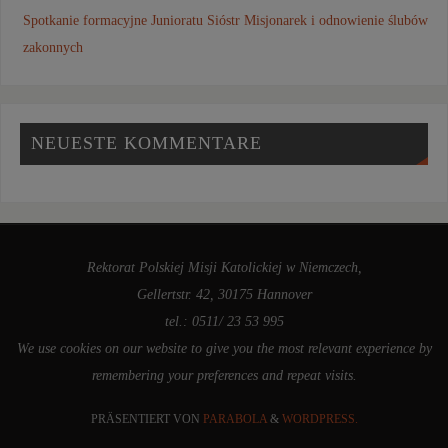
Spotkanie formacyjne Junioratu Sióstr Misjonarek i odnowienie ślubów
zakonnych
NEUESTE KOMMENTARE
Rektorat Polskiej Misji Katolickiej w Niemczech,
Gellertstr. 42, 30175 Hannover
tel.: 0511/ 23 53 995
We use cookies on our website to give you the most relevant experience by
remembering your preferences and repeat visits.
PRÄSENTIERT VON
PARABOLA
&
WORDPRESS.