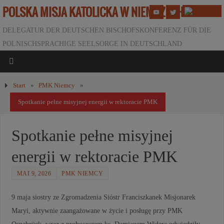
POLSKA MISJA KATOLICKA W NIEMCZECH
DELEGATUR DER DEUTSCHEN BISCHOFSKONFERENZ FÜR DIE
POLNISCHSPRACHIGE SEELSORGE IN DEUTSCHLAND
Start
»
PMK Niemcy
»
Spotkanie pełne misyjnej energii w rektoracie PMK
Spotkanie pełne misyjnej
energii w rektoracie PMK
MAI 9, 2026
PMK NIEMCY
9 maja siostry ze Zgromadzenia Sióstr Franciszkanek Misjonarek
Maryi, aktywnie zaangażowane w życie i posługę przy PMK
Osnabrück, wraz z proboszczem ks. Damianem Widerą odwiedziły