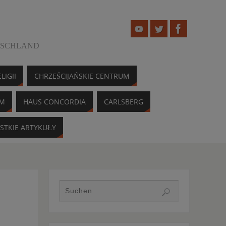
TSCHLAND
LIGII
CHRZEŚCIJAŃSKIE CENTRUM
UM
HAUS CONCORDIA
CARLSBERG
STKIE ARTYKUŁY