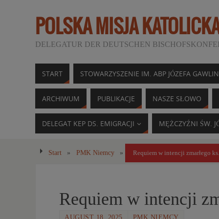
POLSKA MISJA KATOLICK
DELEGATUR DER DEUTSCHEN BISCHOFSKONFER
START
STOWARZYSZENIE IM. ABP JÓZEFA GAWLI
ARCHIWUM
PUBLIKACJE
NASZE SŁOWO
DELEGAT KEP DS. EMIGRACJI
MĘŻCZYŹNI ŚW. J
Start
»
PMK Niemcy
»
Requiem w intencji zmarłego ks
Requiem w intencji zm
AUGUST 18, 2025
PMK NIEMCY