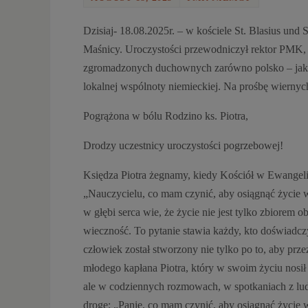
Dzisiaj- 18.08.2025r. – w kościele St. Blasius und 
Maśnicy. Uroczystości przewodniczył rektor PMK, ks
zgromadzonych duchownych zarówno polsko – jak i
lokalnej wspólnoty niemieckiej. Na prośbę wiernych
Pogrążona w bólu Rodzino ks. Piotra,
Drodzy uczestnicy uroczystości pogrzebowej!
Księdza Piotra żegnamy, kiedy Kościół w Ewangelii
„Nauczycielu, co mam czynić, aby osiągnąć życie wi
w głębi serca wie, że życie nie jest tylko zbiorem 
wieczność. To pytanie stawia każdy, kto doświadczy
człowiek został stworzony nie tylko po to, aby prz
młodego kapłana Piotra, który w swoim życiu nosił t
ale w codziennych rozmowach, w spotkaniach z ludź
drogę: „Panie, co mam czynić, aby osiągnąć życie 