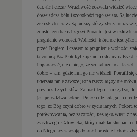
dar, ale i ciężar. Wrażliwość pozwala widzieć więc
doświadcza bólu i szorstkości tego świata. Są ludzi
ziemskich spraw. Są ludzie, którzy słyszą muzykę życ
znosić jego hałas i zgrzyt.Ponadto, jest w człowiek
pragnienie wolności. Wolności, która nie jest tylk
przed Bogiem. I czasem to pragnienie wolności staj
tajemnicą.Ks. Piotr był kapłanem oddanym. Był dusz
imponować, nie dlatego, że szukał uznania, lecz dla
dobro – tam, gdzie inni go nie widzieli. Potrafił 
uderzała mnie zawsze jedna rzecz: nigdy nie mówił
powtarzał złych słów. Zamiast tego – cieszył się do
jest prawdziwa pokora. Pokora nie polega na umnie
tego, że Bóg czyni dobro w życiu innych. Pokora to
porównywania, bez zazdrości, bez lęku.Wielu z nas
życzliwego. Człowieka, który miał dar słuchania i d
do Niego przez swoją dobroć i prostotę.I choć dziś 