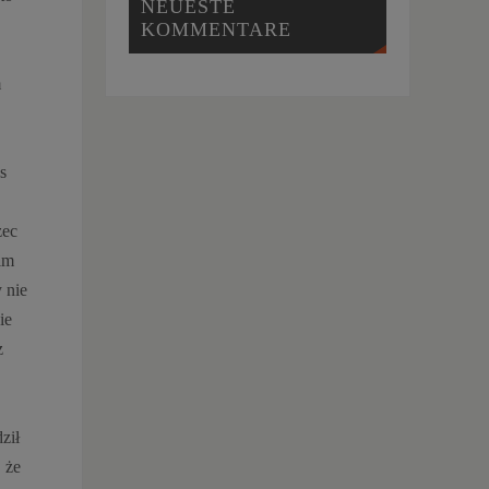
NEUESTE
KOMMENTARE
m
s
zec
im
 nie
ie
z
ził
 że