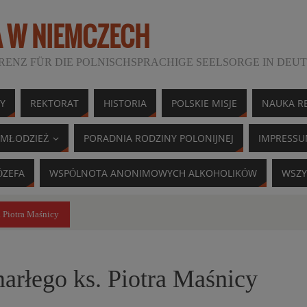
A W NIEMCZECH
ENZ FÜR DIE POLNISCHSPRACHIGE SEELSORGE IN DEU
NY
REKTORAT
HISTORIA
POLSKIE MISJE
NAUKA RE
MŁODZIEŻ
PORADNIA RODZINY POLONIJNEJ
IMPRESS
ÓZEFA
WSPÓLNOTA ANONIMOWYCH ALKOHOLIKÓW
WSZY
. Piotra Maśnicy
arłego ks. Piotra Maśnicy