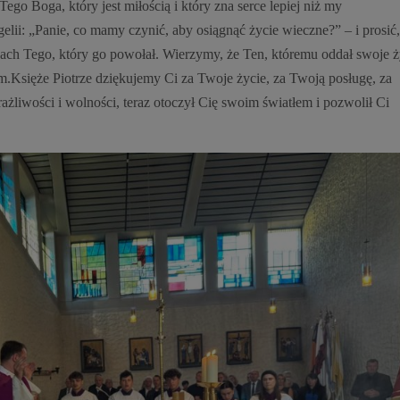
Tego Boga, który jest miłością i który zna serce lepiej niż my
ii: „Panie, co mamy czynić, aby osiągnąć życie wieczne?” – i prosić
nach Tego, który go powołał. Wierzymy, że Ten, któremu oddał swoje ż
iem.Księże Piotrze dziękujemy Ci za Twoje życie, za Twoją posługę, za
ażliwości i wolności, teraz otoczył Cię swoim światłem i pozwolił Ci