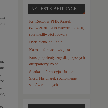
NEUESTE BEITRÄGE
znie
Ks. Rektor w PMK Kassel:
oraz
człowiek ducha to człowiek pokoju,
sprawiedliwości i pokory
Uwielbienie na Renie
Kairos – formacja wstępna
Kurs propedeutyczny dla przyszłych
sa:
duszpasterzy Polonii
kto
Spotkanie formacyjne Junioratu
o
Sióstr Misjonarek i odnowienie
 że
ślubów zakonnych
a,
wie,
to