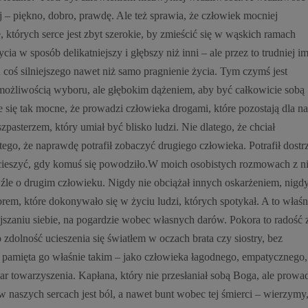
ej – piękno, dobro, prawdę. Ale też sprawia, że człowiek mocniej
e, których serce jest zbyt szerokie, by zmieścić się w wąskich ramach
ia w sposób delikatniejszy i głębszy niż inni – ale przez to trudniej i
u coś silniejszego nawet niż samo pragnienie życia. Tym czymś jest
o możliwością wyboru, ale głębokim dążeniem, aby być całkowicie sobą
e się tak mocne, że prowadzi człowieka drogami, które pozostają dla na
pasterzem, który umiał być blisko ludzi. Nie dlatego, że chciał
tego, że naprawdę potrafił zobaczyć drugiego człowieka. Potrafił dostr
się cieszyć, gdy komuś się powodziło.W moich osobistych rozmowach z n
 źle o drugim człowieku. Nigdy nie obciążał innych oskarżeniem, nigdy
brem, które dokonywało się w życiu ludzi, których spotykał. A to właśn
jszaniu siebie, na pogardzie wobec własnych darów. Pokora to radość 
 zdolność ucieszenia się światłem w oczach brata czy siostry, bez
 pamięta go właśnie takim – jako człowieka łagodnego, empatycznego,
ar towarzyszenia. Kapłana, który nie przesłaniał sobą Boga, ale prowad
w naszych sercach jest ból, a nawet bunt wobec tej śmierci – wierzymy,