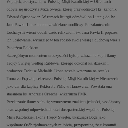
W piątek, 30 stycznia, w Polskiej Misji Katolickiej w Offenbach
odbyła się uroczysta Msza Święta, której przewodniczył ks. kanonik
Edward Ogrodowicz. W ramach liturgii odmówił on Litanię do św.
Jana Pawła II oraz inne przewidziane modlitwy. Po zakończeniu
Eucharystii wierni oddali cześć relikwiom św. Jana Pawła II poprzez
ich ucałowanie, wyrażając w ten sposób swoją wiarę i duchową więź z
Papieżem Polakiem.
Szczególnym momentem uroczystości było przekazanie kopii ikony
Trójcy Świętej według Rublowa, którego dokonał ks. dziekan i
proboszcz Tadeusz Michalik. Ikona została wręczona na ręce ks.
Tomasza Frączka, sekretarza Polskiej Misji Katolickiej w Niemczech,
jako dar dla kaplicy Rektoratu PMK w Hanowerze. Powstała ona
staraniem ks. Andrzeja Orzecha, wikariusza PMK.
Przekazanie ikony stało się wymownym znakiem jedności, współpracy
oraz wspólnej odpowiedzialności duszpasterskiej wspólnot Polskiej
Misji Katolickiej. Ikona Trójcy Świętej, ukazująca Boga jako
wspólnotę Osób zjednoczonych miłością, przypomina, że z komunii