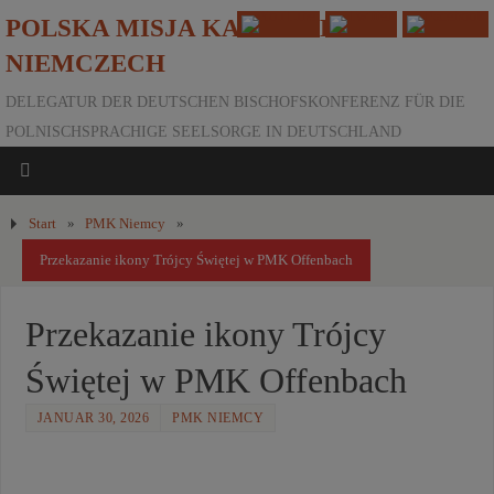
POLSKA MISJA KATOLICKA W
NIEMCZECH
DELEGATUR DER DEUTSCHEN BISCHOFSKONFERENZ FÜR DIE
POLNISCHSPRACHIGE SEELSORGE IN DEUTSCHLAND
Start
»
PMK Niemcy
»
Przekazanie ikony Trójcy Świętej w PMK Offenbach
Przekazanie ikony Trójcy
Świętej w PMK Offenbach
JANUAR 30, 2026
PMK NIEMCY