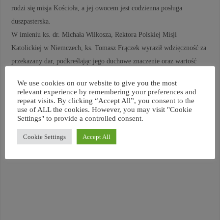
rodzi się misja Kościoła, a jej owocem jest codzienna posługa
duszpasterska.
W imieniu ks. dr. Michała Wilkosza, Rektora Polskiej Misji
Katolickiej w Niemczech, ks. Tomasz Frączek wyraził wdzięczność za
przekazany dar, podkreślając jego duchowe znaczenie oraz wartość
jako trwałego znaku więzi łączących wspólnoty PMK.
We use cookies on our website to give you the most
Całe wydarzenie było wyrazem troski o duchowe dziedzictwo oraz
relevant experience by remembering your preferences and
repeat visits. By clicking “Accept All”, you consent to the
potwierdzeniem starań ks. dziekana Tadeusza Michalika, aby
use of ALL the cookies. However, you may visit "Cookie
wspólnota PMK w Offenbach pozostawała żywa, dynamiczna i otwarta
Settings" to provide a controlled consent.
na dalszy rozwój, budując swoją tożsamość na modlitwie, jedności i
Cookie Settings
Accept All
wspólnej misji.