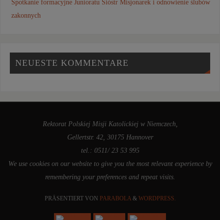
Spotkanie formacyjne Junioratu Sióstr Misjonarek i odnowienie ślubów
zakonnych
NEUESTE KOMMENTARE
Rektorat Polskiej Misji Katolickiej w Niemczech,
Gellertstr. 42, 30175 Hannover
tel.: 0511/ 23 53 995
We use cookies on our website to give you the most relevant experience by
remembering your preferences and repeat visits.
PRÄSENTIERT VON
PARABOLA
&
WORDPRESS.