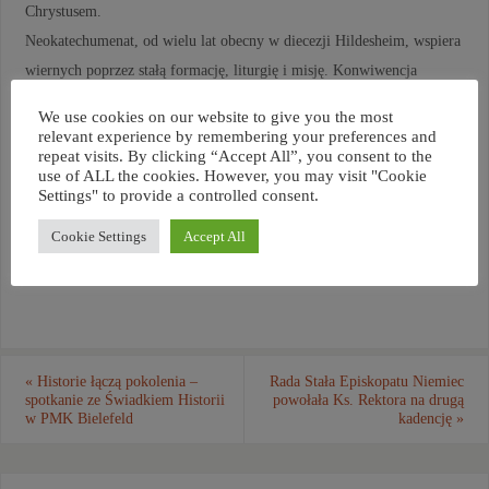
Chrystusem.
Neokatechumenat, od wielu lat obecny w diecezji Hildesheim, wspiera
wiernych poprzez stałą formację, liturgię i misję. Konwiwencja
potwierdziła, że regularne spotkania wspólnotowe są cennym
We use cookies on our website to give you the most
narzędziem duchowego umocnienia, budowania więzi oraz pogłębiania
relevant experience by remembering your preferences and
repeat visits. By clicking “Accept All”, you consent to the
życia Ewangelią.
use of ALL the cookies. However, you may visit "Cookie
Settings" to provide a controlled consent.
Cookie Settings
Accept All
«
Historie łączą pokolenia –
Rada Stała Episkopatu Niemiec
spotkanie ze Świadkiem Historii
powołała Ks. Rektora na drugą
w PMK Bielefeld
kadencję
»