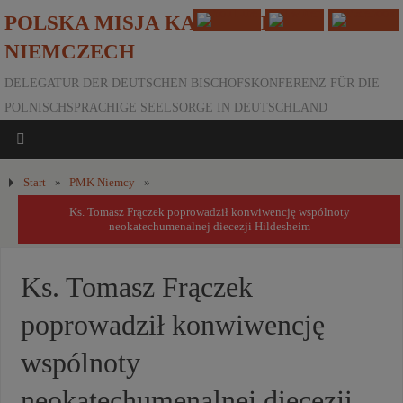
POLSKA MISJA KATOLICKA W
NIEMCZECH
DELEGATUR DER DEUTSCHEN BISCHOFSKONFERENZ FÜR DIE
POLNISCHSPRACHIGE SEELSORGE IN DEUTSCHLAND
Start
»
PMK Niemcy
»
Ks. Tomasz Frączek poprowadził konwiwencję wspólnoty
neokatechumenalnej diecezji Hildesheim
Ks. Tomasz Frączek
poprowadził konwiwencję
wspólnoty
neokatechumenalnej diecezji