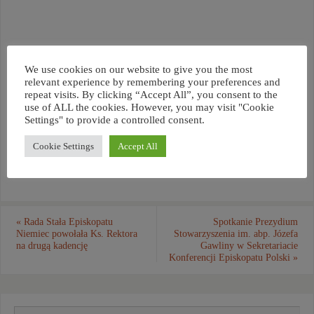
We use cookies on our website to give you the most
relevant experience by remembering your preferences and
repeat visits. By clicking “Accept All”, you consent to the
use of ALL the cookies. However, you may visit "Cookie
Settings" to provide a controlled consent.
Cookie Settings
Accept All
«
Rada Stała Episkopatu
Spotkanie Prezydium
Niemiec powołała Ks. Rektora
Stowarzyszenia im. abp. Józefa
na drugą kadencję
Gawliny w Sekretariacie
Konferencji Episkopatu Polski
»