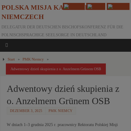
POLSKA MISJA KATOLICKA W
NIEMCZECH
DELEGATUR DER DEUTSCHEN BISCHOFSKONFERENZ FÜR DIE
POLNISCHSPRACHIGE SEELSORGE IN DEUTSCHLAND
Start
»
PMK Niemcy
»
Adwentowy dzień skupienia z o. Anzelmem Grünem OSB
Adwentowy dzień skupienia z
o. Anzelmem Grünem OSB
DEZEMBER 3, 2025
PMK NIEMCY
W dniach 1–3 grudnia 2025 r. pracownicy Rektoratu Polskiej Misji