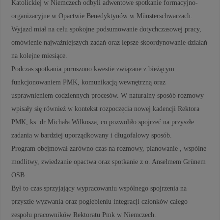
Katolickiej w Niemczech odbyli adwentowe spotkanie formacyjno-
organizacyjne w Opactwie Benedyktynów w Münsterschwarzach.
Wyjazd miał na celu spokojne podsumowanie dotychczasowej pracy,
omówienie najważniejszych zadań oraz lepsze skoordynowanie działań
na kolejne miesiące.
Podczas spotkania poruszono kwestie związane z bieżącym
funkcjonowaniem PMK, komunikacją wewnętrzną oraz
usprawnieniem codziennych procesów. W naturalny sposób rozmowy
wpisały się również w kontekst rozpoczęcia nowej kadencji Rektora
PMK, ks. dr Michała Wilkosza, co pozwoliło spojrzeć na przyszłe
zadania w bardziej uporządkowany i długofalowy sposób.
Program obejmował zarówno czas na rozmowy, planowanie , wspólne
modlitwy, zwiedzanie opactwa oraz spotkanie z o. Anselmem Grünem
OSB.
Był to czas sprzyjający wypracowaniu wspólnego spojrzenia na
przyszłe wyzwania oraz pogłębieniu integracji członków całego
zespołu pracowników Rektoratu Pmk w Niemczech.