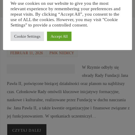
We use cookies on our website to give you the most
relevant experience by remembering your preferences and
repeat visits. By clicking “Accept All”, you consent to the
use of ALL the cookies. However, you may visit "Cookie
Settings" to provide a controlled consent.
Obradowała Rada Fundacji
Cookie Settings
Accept All
Jana Pawła II w Rzymie
FEBRUAR 11, 2026
PMK NIEMCY
W Rzymie odbyły się
obrady Rady Fundacji Jana
Pawła II, poświęcone bieżącej działalności oraz planom na najbliższy
czas. Członkowie Rady omówili kluczowe inicjatywy formacyjne,
naukowe i kulturalne, realizowane przez Fundację w duchu nauczania
św. Jana Pawła II, a także kwestie organizacyjne i finansowe związane z
jej funkcjonowaniem. W spotkaniach uczestniczył…
CZYTAJ DALEJ