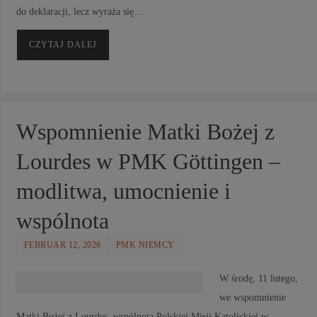
do deklaracji, lecz wyraża się…
CZYTAJ DALEJ
Wspomnienie Matki Bożej z
Lourdes w PMK Göttingen –
modlitwa, umocnienie i
wspólnota
FEBRUAR 12, 2026
PMK NIEMCY
W środę, 11 lutego,
we wspomnienie
Matki Bożej z Lourdes, wspólnota Polskiej Misji Katolickiej w