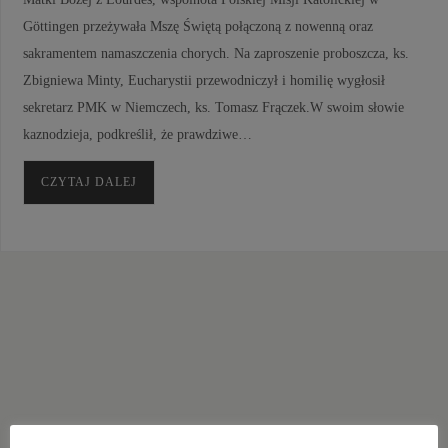
Göttingen przeżywała Mszę Świętą połączoną z nowenną oraz
sakramentem namaszczenia chorych. Na zaproszenie proboszcza, ks.
Zbigniewa Minty, Eucharystii przewodniczył i homilię wygłosił
sekretarz PMK w Niemczech, ks. Tomasz Frączek.W swoim słowie
kaznodzieja, podkreślił, że prawdziwe…
CZYTAJ DALEJ