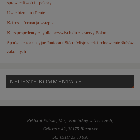
sprawiedliwości i pokory
Uwielbienie na Renie
Kairos – formacja wstępna
Kurs propedeutyczny dla przyszłych duszpasterzy Polonii
Spotkanie formacyjne Junioratu Sióstr Misjonarek i odnowienie ślubów
zakonnych
NEUESTE KOMMENTARE
Rektorat Polskiej Misji Katolickiej w Niemczech,
Gellertstr. 42, 30175 Hannover
tel.: 0511/ 23 53 995