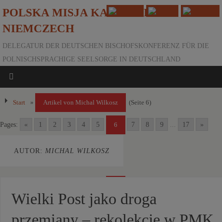
POLSKA MISJA KATOLICKA W
NIEMCZECH
DELEGATUR DER DEUTSCHEN BISCHOFSKONFERENZ FÜR DIE
POLNISCHSPRACHIGE SEELSORGE IN DEUTSCHLAND
Start
»
Artikel von Michal Wilkosz
(Seite 6)
Pages:
«
1
2
3
4
5
7
8
9
...
17
»
6
AUTOR:
MICHAL WILKOSZ
Pages:
«
1
2
3
4
5
7
8
9
...
17
»
6
Wielki Post jako droga
przemiany – rekolekcje w PMK