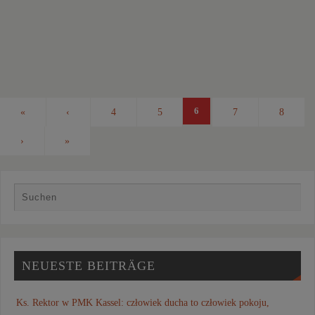
6
«
‹
4
5
7
8
›
»
NEUESTE BEITRÄGE
Ks. Rektor w PMK Kassel: człowiek ducha to człowiek pokoju,